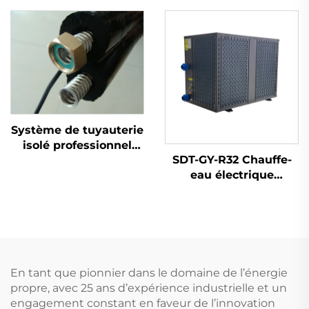
avancée pour une
Inverseur 220V/380V
absorption de chaleur
Système de
à haute efficacité
Refroidissement
Composant principal
Économe en Énergie
des chauffe-eau
pour Maison
Commerciale
Système de tuyauterie
isolé professionnel
SDT-GY-R32 Chauffe-
pour réservoir de
eau électrique
collecteur solaire
écologique 3KW à
thermique avec
inversion DC haute
parties flexibles en
efficacité pour
acier inoxydable pré-
systèmes de piscine
isolées pour l'eau
chaude
En tant que pionnier dans le domaine de l’énergie
propre, avec 25 ans d’expérience industrielle et un
engagement constant en faveur de l’innovation