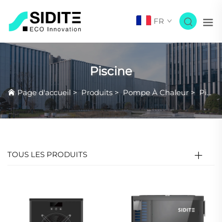
FR
Piscine
Page d'accueil
>
Produits
>
Pompe À Chaleur
>
Piscine
TOUS LES PRODUITS