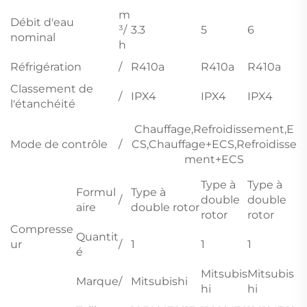
m
Débit d'eau
³/
3.3
5
6
nominal
h
Réfrigération
/
R410a
R410a
R410a
Classement de
/
IPX4
IPX4
IPX4
l'étanchéité
Chauffage,Refroidissement,E
Mode de contrôle
/
CS,Chauffage+ECS,Refroidisse
ment+ECS
Type à
Type à
Formul
Type à
/
double
double
aire
double rotor
rotor
rotor
Compresse
Quantit
ur
/
1
1
1
é
Mitsubis
Mitsubis
Marque
/
Mitsubishi
hi
hi