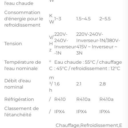
W
l'eau chaude
Consommation
K
d'énergie pour le
1~3
1.5~4.5
2~5.5
W
refroidissement
220V-
220V-240V-
V/
240V-
Inverseur-1N/380V-
Tension
H
Inverseur
415V ~ Inverseur ~
z
-1N
3N
Température de
°
Eau chaude : 55°C / chauffage
l'eau nominale
C
: 45°C / refroidissement : 12°C
m
Débit d'eau
³/
1.6
2.1
2.8
nominal
h
Réfrigération
/
R410
R410a
R410a
Classement de
/
IPX4
IPX4
IPX4
l'étanchéité
Chauffage,Refroidissement,E