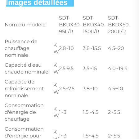
Images détaillées   
SDT-
SDT-
SDT-
Nom du modèle
BKDX30-
BKDX40-
BKDX50-
95II/R
150II/R
200II/R
Puissance de
K
chauffage
2.8~10
3.8~15.5
4.5~20
W
nominale
Capacité d'eau
K
2.5·9.5
3.5~15
4.0~19.4
chaude nominale
W
Capacité de
K
refroidissement
2.5~7.5
3.8~10
4.5~10
W
nominale
Consommation
K
d'énergie de
1~3
1.5~4.5
2~5.5
W
chauffage
Consommation
K
d'énergie pour
1~3
1.5~4.5
2~5.5