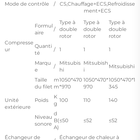
Mode de contrôle
/
CS,Chauffage+ECS,Refroidisse
ment+ECS
Type à
Type à
Type à
Formul
/
double
double
double
aire
rotor
rotor
rotor
Compresse
Quanti
ur
/
1
1
1
té
Marqu
Mitsubis
Mitsubish
/
Mitsubishi
e
hi
i
Taille
m
1050*470
1050*470*
1050*470*1
du filet
m
*970
970
345
K
Unité
Poids
100
110
140
g
extérieure
d
Niveau
B(
≤50
≤52
≤52
sonore
A)
Échangeur de
Échangeur de chaleur à