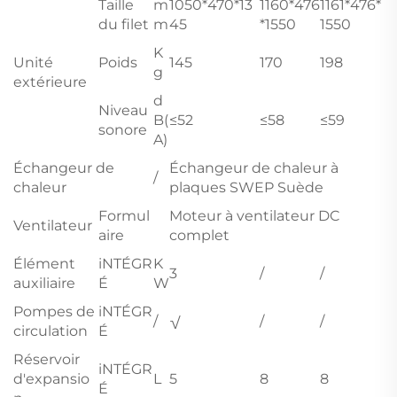
Taille
m
1050*470*13
1160*476
1161*476*
du filet
m
45
*1550
1550
K
Unité
Poids
145
170
198
g
extérieure
d
Niveau
B(
≤52
≤58
≤59
sonore
A)
Échangeur de
Échangeur de chaleur à
/
chaleur
plaques SWEP Suède
Formul
Moteur à ventilateur DC
Ventilateur
aire
complet
Élément
iNTÉGR
K
3
/
/
auxiliaire
É
W
Pompes de
iNTÉGR
/
√
/
/
circulation
É
Réservoir
iNTÉGR
d'expansio
L
5
8
8
É