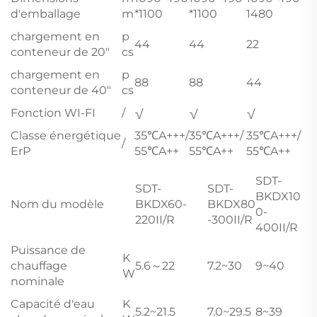
d'emballage
m
*1100
*1100
1480
chargement en
p
44
44
22
conteneur de 20"
cs
chargement en
p
88
88
44
conteneur de 40"
cs
Fonction WI-FI
/
√
√
√
Classe énergétique
35℃A+++/
35℃A+++/
35℃A+++/
/
ErP
55℃A++
55℃A++
55℃A++
SDT-
SDT-
SDT-
BKDX10
Nom du modèle
BKDX60-
BKDX80
0-
220II/R
-300II/R
400II/R
Puissance de
K
chauffage
5.6～22
7.2~30
9~40
W
nominale
Capacité d'eau
K
5.2~21.5
7.0~29.5
8~39