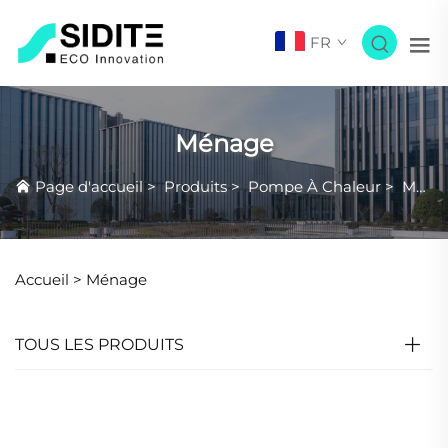
FR
Ménage
Page d'accueil
>
Produits
>
Pompe À Chaleur
>
Ménage
Accueil >
Ménage
TOUS LES PRODUITS