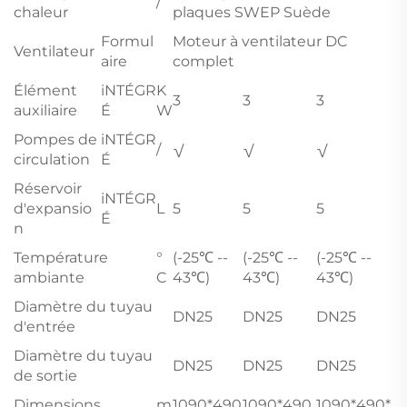
/
chaleur
plaques SWEP Suède
Formul
Moteur à ventilateur DC
Ventilateur
aire
complet
Élément
iNTÉGR
K
3
3
3
auxiliaire
É
W
Pompes de
iNTÉGR
/
√
√
√
circulation
É
Réservoir
iNTÉGR
d'expansio
L
5
5
5
É
n
Température
°
(-25℃ --
(-25℃ --
(-25℃ --
ambiante
C
43℃)
43℃)
43℃)
Diamètre du tuyau
DN25
DN25
DN25
d'entrée
Diamètre du tuyau
DN25
DN25
DN25
de sortie
Dimensions
m
1090*490
1090*490
1090*490*