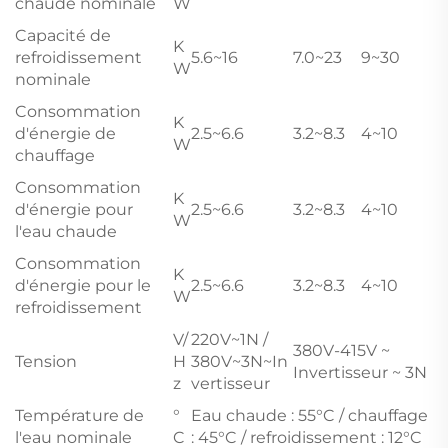
chaude nominale
W
Capacité de
K
refroidissement
5.6~16
7.0~23
9~30
W
nominale
Consommation
K
d'énergie de
2.5~6.6
3.2~8.3
4~10
W
chauffage
Consommation
K
d'énergie pour
2.5~6.6
3.2~8.3
4~10
W
l'eau chaude
Consommation
K
d'énergie pour le
2.5~6.6
3.2~8.3
4~10
W
refroidissement
V/
220V~1N /
380V-415V ~
Tension
H
380V~3N~In
Invertisseur ~ 3N
z
vertisseur
Température de
°
Eau chaude : 55°C / chauffage
l'eau nominale
C
: 45°C / refroidissement : 12°C