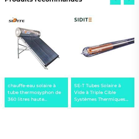
chauffe-eau solaire à
SE-T Tubes Solaire à
tube thermosyphon de
Vide à Triple Cible
360 litres haute
Systèmes Thermiques
pression Exporté au
Solaires à Haut
Mexique, au Brésil, en
Rendement pour
Espagne, en Italie
Chauffe-eau en Vedette
de l'Université Tsinghua