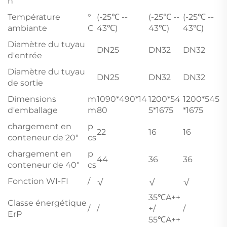
n
Température
°
(-25℃ --
(-25℃ --
(-25℃ --
ambiante
C
43℃)
43℃)
43℃)
Diamètre du tuyau
DN25
DN32
DN32
d'entrée
Diamètre du tuyau
DN25
DN32
DN32
de sortie
Dimensions
m
1090*490*14
1200*54
1200*545
d'emballage
m
80
5*1675
*1675
chargement en
p
22
16
16
conteneur de 20"
cs
chargement en
p
44
36
36
conteneur de 40"
cs
Fonction WI-FI
/
√
√
√
35℃A++
Classe énergétique
/
/
+/
/
ErP
55℃A++