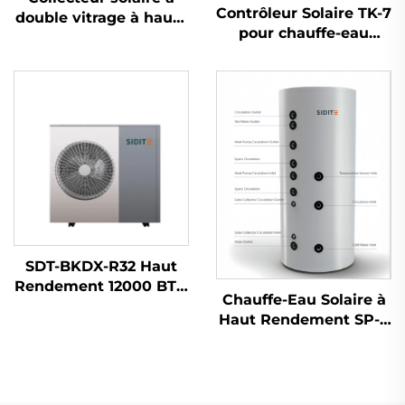
Contrôleur Solaire TK-7
double vitrage à haute
pour chauffe-eau
efficacité SC-U avec
solaire sans pression
tube à vide, éco-
responsable, en alliage
d'aluminium, avec
support pour chauffe-
eau solaire
SDT-BKDX-R32 Haut
Rendement 12000 BTU
Chauffe-Eau Solaire à
Pompe à Chaleur
Haut Rendement SP-T
Écologique Source
avec Réservoir sous
d'Air pour Bureau
Pression
Domicile Espaces
Multifonctionnel
Commerciaux
Grande Capacité pour