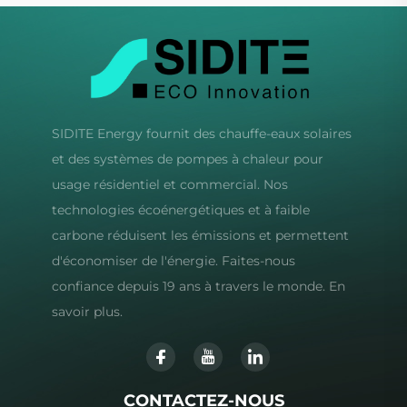
SIDITE Energy fournit des chauffe-eaux solaires
et des systèmes de pompes à chaleur pour
usage résidentiel et commercial. Nos
technologies écoénergétiques et à faible
carbone réduisent les émissions et permettent
d'économiser de l'énergie. Faites-nous
confiance depuis 19 ans à travers le monde. En
savoir plus.
CONTACTEZ-NOUS