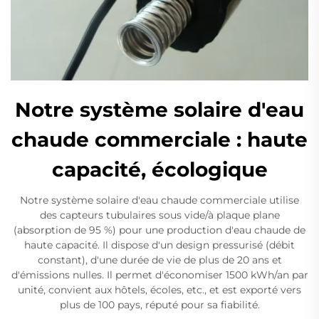
Notre système solaire d'eau
chaude commerciale : haute
capacité, écologique
Notre système solaire d'eau chaude commerciale utilise
des capteurs tubulaires sous vide/à plaque plane
(absorption de 95 %) pour une production d'eau chaude de
haute capacité. Il dispose d'un design pressurisé (débit
constant), d'une durée de vie de plus de 20 ans et
d'émissions nulles. Il permet d'économiser 1500 kWh/an par
unité, convient aux hôtels, écoles, etc., et est exporté vers
plus de 100 pays, réputé pour sa fiabilité.