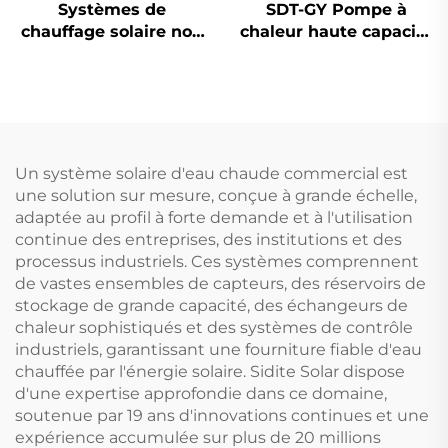
Systèmes de
SDT-GY Pompe à
chauffage solaire non
chaleur haute capacité
sous pression Bâton
48,6-238 kW
de magnésium
compresseur scroll
Protection anti-
R410A Chauffage et
corrosion et anti-
refroidissement
tartrage Tubes
industriels et
évacués Coût réduit
commerciaux Système
Un système solaire d'eau chaude commercial est
pour l'eau
grand volume pour
une solution sur mesure, conçue à grande échelle,
bâtiments
adaptée au profil à forte demande et à l'utilisation
continue des entreprises, des institutions et des
processus industriels. Ces systèmes comprennent
de vastes ensembles de capteurs, des réservoirs de
stockage de grande capacité, des échangeurs de
chaleur sophistiqués et des systèmes de contrôle
industriels, garantissant une fourniture fiable d'eau
chauffée par l'énergie solaire. Sidite Solar dispose
d'une expertise approfondie dans ce domaine,
soutenue par 19 ans d'innovations continues et une
expérience accumulée sur plus de 20 millions