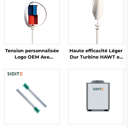
Tension personnalisée
Haute efficacité Léger
Logo OEM Axe
Dur Turbine HAWT en
Horizontal Turbine
aluminium coulé
Éolienne 100W-50kW
Démarre à faible vent
Système Autonome
Options de 3/5 pales
d'Énergie Éolienne
Générateurs éoliens
avec Logo