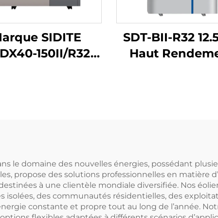
arque SIDITE
SDT-BII-R32 12
DX40-150II/R32
Haut Rendem
Nouveau R32
Pompe à Chal
Inverseur DC
Source d'Ai
mplet Marque
Compresseur
aponaise avec
Inverseur Mitsu
nologie Inverter
Réfrigérant
 EVI Pompe à
Écologique R
chaleur
Silencieuse
ans le domaine des nouvelles énergies, possédant plusieu
s, propose des solutions professionnelles en matière d’é
 destinées à une clientèle mondiale diversifiée. Nos éo
isolées, des communautés résidentielles, des exploitati
d’énergie constante et propre tout au long de l’année. 
 options flexibles adaptées à différents scénarios d’app