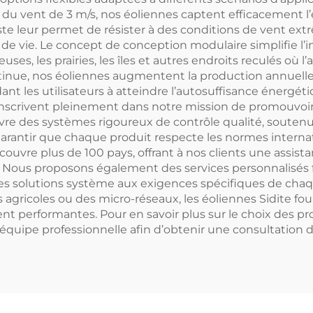
u vent de 3 m/s, nos éoliennes captent efficacement l’
ste leur permet de résister à des conditions de vent ext
 de vie. Le concept de conception modulaire simplifie l’
les prairies, les îles et autres endroits reculés où l’accès
inue, nos éoliennes augmentent la production annuelle 
 aidant les utilisateurs à atteindre l’autosuffisance énergé
inscrivent pleinement dans notre mission de promouvoir l
e des systèmes rigoureux de contrôle qualité, soutenus
e garantir que chaque produit respecte les normes intern
ouvre plus de 100 pays, offrant à nos clients une assist
tif. Nous proposons également des services personnalisés
les solutions système aux exigences spécifiques de chaqu
agricoles ou des micro-réseaux, les éoliennes Sidite fou
performantes. Pour en savoir plus sur le choix des prod
équipe professionnelle afin d’obtenir une consultation dé