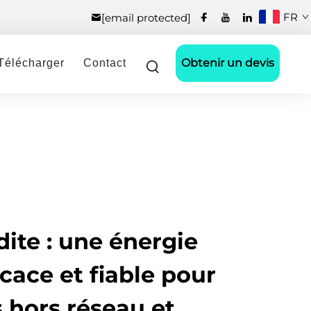
FR
[email protected]
Obtenir un devis
Télécharger
Contact
dite : une énergie
icace et fiable pour
 hors réseau et