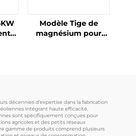
.5KW
Modèle Tige de
ent
magnésium pour
eur
système de
r
chauffage solaire
 à
sous pression avec
bishi
anode anti-corrosion
et anti-tartre pour
32
réservoirs d'eau et
tubes creux étendus
rs décennies d’expertise dans la fabrication
oliennes intégrant haute efficacité,
liennes sont spécifiquement conçues pour
ons agricoles et des petits réseaux
Notre gamme de produits comprend plusieurs
lication et niveaux de consommation