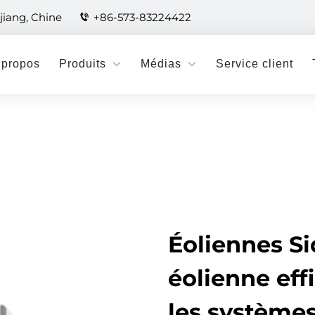
jiang, Chine
+86-573-83224422
 propos
Produits
Médias
Service client
Éoliennes Si
éolienne eff
les systèmes