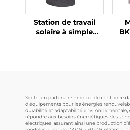
Station de travail
M
solaire à simple
BK
tuyau SR881 pour
système séparé sous
pression
Co
j
tech
+
Sidite, un partenaire mondial de confiance d
d’équipements pour les énergies renouvelable
durabilité et adaptabilité environnementale,
répondre aux besoins énergétiques des zones 
électriques, assurant ainsi une production 
modèles allant de 100 W à 30 kW, offrant des