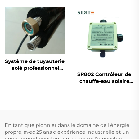
split pressurisé non
Inverseur 220V/380V
pressurisé avec
Système de
collecteur plat ou tube
Refroidissement
sous vide pour usage
Économe en Énergie
domestique
pour Maison
commercial et
Commerciale
industriel
Système de tuyauterie
isolé professionnel
SR802 Contrôleur de
pour réservoir de
chauffe-eau solaire
collecteur solaire
haute puissance
thermique avec
4000W Boîtier ABS
parties flexibles en
lourd 180-264V AC
acier inoxydable pré-
50/60Hz Protection
isolées pour l'eau
IP43 contre l'eau
chaude
Certification UL94 V-0
En tant que pionnier dans le domaine de l’énergie
propre, avec 25 ans d’expérience industrielle et un
engagement constant en faveur de l’innovation