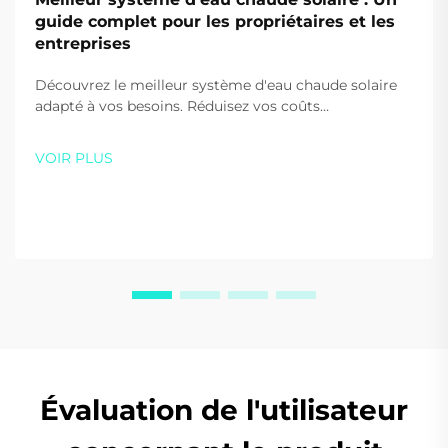
guide complet pour les propriétaires et les
entreprises
Découvrez le meilleur système d'eau chaude solaire
adapté à vos besoins. Réduisez vos coûts
énergétiques de jusqu'à 80 % et diminuez vos
émissions de carbone grâce aux solutions haute
VOIR PLUS
efficacité de Sidite. Obtenez dès aujourd'hui votre
devis personnalisé.
Évaluation de l'utilisateur