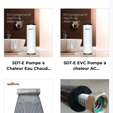
SDT-E Pompe à
SDT-E EVC Pompe à
Chaleur Eau Chaude
chaleur AC
Commerciale EVI pour
commerciale pour eau
Hôtels, Capacité 150L-
chaude Capacité 150L-
500L, Coque
500L Économique en
Galvanisée Économe
énergie Réservoir
en Énergie, Réservoir
intérieur en SPCC
Intérieur SPCC
Galvanisé pour les
ménages