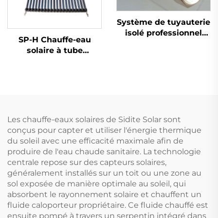
Système de tuyauterie
isolé professionnel
SP-H Chauffe-eau
pour réservoir de
solaire à tube
collecteur solaire
thermique en cuivre
thermique avec
intégré Contrôleur
tuyaux solaires pré-
anti-gel intelligent
isolés simples et
Connexion directe
tuyaux d'eau ondulés
pour hôtels
autostandards
Les chauffe-eaux solaires de Sidite Solar sont
conçus pour capter et utiliser l'énergie thermique
du soleil avec une efficacité maximale afin de
produire de l'eau chaude sanitaire. La technologie
centrale repose sur des capteurs solaires,
généralement installés sur un toit ou une zone au
sol exposée de manière optimale au soleil, qui
absorbent le rayonnement solaire et chauffent un
fluide caloporteur propriétaire. Ce fluide chauffé est
ensuite pompé à travers un serpentin intégré dans