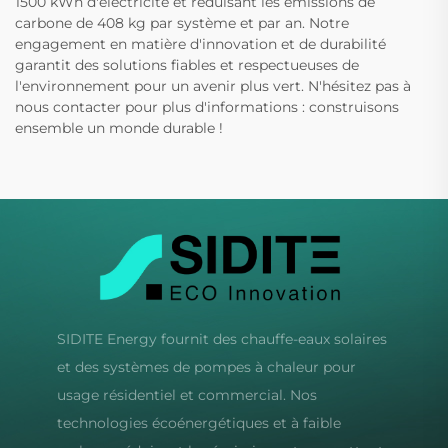
1500 kWh d'électricité et réduisant les émissions de
carbone de 408 kg par système et par an. Notre
engagement en matière d'innovation et de durabilité
garantit des solutions fiables et respectueuses de
l'environnement pour un avenir plus vert. N'hésitez pas à
nous contacter pour plus d'informations : construisons
ensemble un monde durable !
SIDITE Energy fournit des chauffe-eaux solaires
et des systèmes de pompes à chaleur pour
usage résidentiel et commercial. Nos
technologies écoénergétiques et à faible