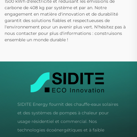
1500 kWh d'électricité et réduisant les émissions de
carbone de 408 kg par système et par an. Notre
engagement en matière d'innovation et de durabilité
garantit des solutions fiables et respectueuses de
l'environnement pour un avenir plus vert. N'hésitez pas à
nous contacter pour plus d'informations : construisons
ensemble un monde durable !
SIDITE Energy fournit des chauffe-eaux solaires
et des systèmes de pompes à chaleur pour
usage résidentiel et commercial. Nos
technologies écoénergétiques et à faible