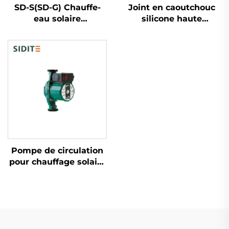
SD-S(SD-G) Chauffe-
Joint en caoutchouc
eau solaire
silicone haute
économique et
température pour
écologique haute
systèmes solaires
pression polyuréthane
Joint d'étanchéité
non pressurisé pour
pour tuyau étanche
hôtels autostandards
pour pièces de
chauffe-eau SFB/SFC
Pompe de circulation
pour chauffage solaire
RS 25/6 3 vitesses
Contrôle manuel 10
bars de pression 110℃
Température
maximale pour