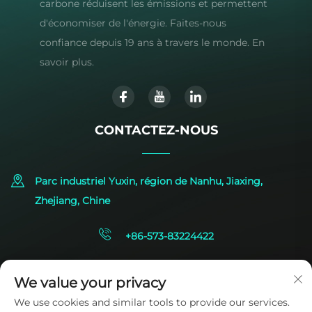
carbone réduisent les émissions et permettent
d'économiser de l'énergie. Faites-nous
confiance depuis 19 ans à travers le monde. En
savoir plus.
CONTACTEZ-NOUS
Parc industriel Yuxin, région de Nanhu, Jiaxing,
Zhejiang, Chine
+86-573-83224422
[email protected]
We value your privacy
We use cookies and similar tools to provide our services.