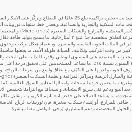
وبصفتها رائدة في مجال الطاقة النظيفة، وتتمتع شركة «سيدايت» بخبرة تراكمية ت
ستخدامات السكنية والتجارية والصناعية. ويغطي خط منتجات توربينات الريا
١٠٠ واط و٣٠ كيلوواط، ما يلبّي 
هذه التوربينات باستخدام تقنيات هوائية متقدمة، وتتميّز بسرعة انطلاق منخف
ير من وقت التركيب وتكاليف الصيانة طويلة الأمد، ما يجعلها مناسبةً جد
ختبراتنا المعتمدة على المستوى الوطني وقدرتنا الذاتية على البحث وا
كفاءة توليد الطاقة، ما أدى إلى زيادة متوسط إنتاج الطاقة السنوي بنسبة ١٥٪، ما يساع
ف الجوية وقدرتها على التكيّف مع نطاق واسع من سرعات الرياح، توفّر توربين
لبيع ودعم فني سريع الاستجابة. وانسجامًا مع التزامنا بتخفيض الانبعا
 المتجددة، ما يساعد العملاء على خفض انبعاثاتهم الكربونية، وتقليل تك
اقي للمزارع، أو إنشاء شبكات صغيرة، فإن توربينات الرياح الخاصة بن
لحلول المخصصة ودعم المشاريع، يُرجى التواصل معنا مباشرةً.