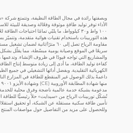
الأداء توفر توليد طاقةٍ موثوقة وفعّالة وصديقة للبيئة للا
سريعًا في الموقع وصيانة يومية مبسّطة، مما يقلّل بشكل كب
والمشاريع التي تواجه قيودًا في ظروف الإنشاء. وتدعمها م
الكهربائية التقليدية. وبفضل أدائها التشغيلي في جميع الظرو
مدعومة بشبكة خدمة عالمية ناضجة وفرق محلية للخدمة بعد ا
تُشكّل توربينات الرياح من «سيدايت» حلاً رئيسيًّا للطاقة
تأمين طاقة سكنية مستقلة عن الشبكة، أو تحقيق استقلال ط
وللحصول على مزيد من التفاصيل حول مواصفات المنتج وا