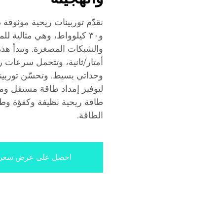
و٣٠ كيلوواط، وهي مثالية لل
لتوفير إمداد طاقة مستقل ومست
طاقة ريحية نظيفة وكفؤة وطويل
الطاقة.
احصل على عرض سعر