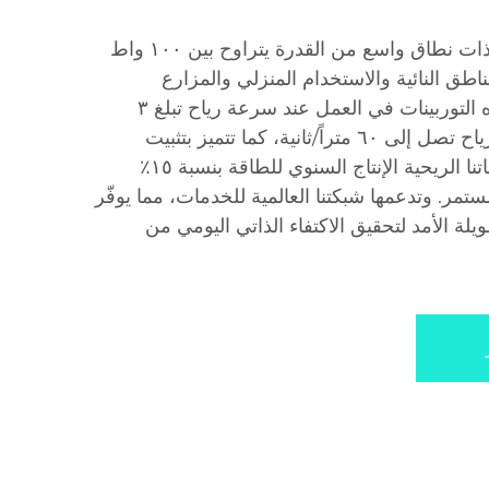
نقدّم توربينات ريحية موثوقة ذات نطاق واسع من القدرة يتراوح بين ١٠٠ واط
مناطق النائية والاستخدام المنزلي والمزارع
والشبكات المصغرة. وتبدأ هذه التوربينات في العمل عند سرعة رياح تبلغ ٣
أمتار/ثانية، وتتحمل سرعات رياح تصل إلى ٦٠ متراً/ثانية، كما تتميز بتثبيت
وحداتي بسيط. وتحسّن توربيناتنا الريحية الإنتاج السنوي للطاقة بنسبة ١٥٪
مر. وتدعمها شبكتنا العالمية للخدمات، مما يوفّر
ة الأمد لتحقيق الاكتفاء الذاتي اليومي من