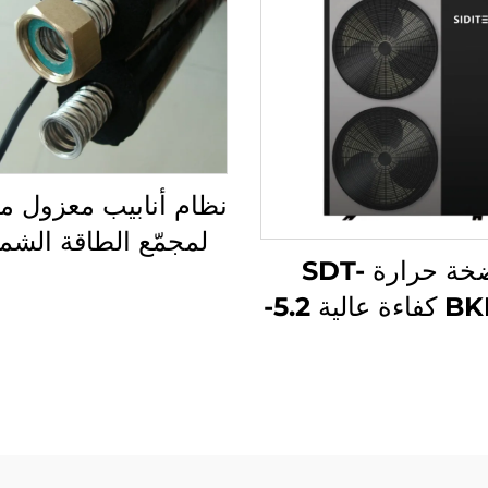
نظام أنابيب معزول 
لمجمّع الطاقة الشم
مضخة حرارة SDT-
الحرارية خزان مسبق
BKDX-R كفاءة عالية 5.2-
معزول مرنة من الفو
39KW عاكس كهربائي
المقاوم للصدأ أجزاء ا
220V/380V نظام تبريد
الشمسية
ر للطاقة للمنازل
استخدام التجاري