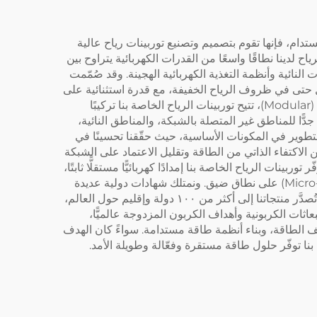
بلغ 25 عامًا في القطاع وتركّز على الابتكار المستدام، فإنها تقوم بتصميم وتصنيع توربينات رياح عالية
ح لدينا نطاقًا واسعًا من القدرات الكهربائية يتراوح بين
تمامًا احتياجات الطاقة للأسر المعيشية والمزارع والشبكات الصغيرة (Micro-grids) والمجتمعات النائية وأنظمة التغذية الكهربائية الهجينة. وقد صُمّمت
ضة جدًّا تبلغ ٣ أمتار/ثانية، ما يسمح بتوليد طاقة فعّال حتى في ظروف الرياح الخفيفة، مع قدرة استثنائية على
مقاومة الرياح تصل إلى ٦٠ مترًا/ثانية لضمان تشغيل مستقر في البيئات الجوية القاسية والمتغيرة. وباعتماد هيكل تركيب وحدوي (Modular)، تتيح توربينات الرياح الخاصة بنا تركيبًا
ًّا للمناطق غير المتصلة بالشبكة، والمناطق النائية،
لتطوير في المكونات الأساسية، حيث حقّقنا تحسينًا في
د المستخدمين على تحقيق درجة أعلى من الاكتفاء الذاتي من الطاقة وتقليل الاعتماد على الشبكة
ات الرياح الخاصة بنا إمدادًا كهربائيًّا مستقلًّا ثابتًا،
داعمةً بذلك الوصول غير المنقطع للطاقة في المزارع النائية والمنازل الريفية ومراكز المراقبة وأنظمة الشبكات الصغيرة (Micro-grid) على نطاق ضيق. ونمتلك شهادات دولية عديدة
منها شهادة المطابقة الأوروبية (CE) وشهادة الأيزو ٩٠٠١ وغيرها، ما يضمن جودة المنتجات وامتثالها لمعايير السوق العالمية. كما تُصدَّر منتجاتنا إلى أكثر من ١٠٠ دولة وإقليم حول العالم،
ثات الكربونية وأهداف الكربون المزدوجة عالميًّا،
اليف الطاقة، وبناء أنظمة طاقة مستدامة. سواءً كان الهدف
ا توفّر حلول طاقة مستقرة وفعّالة وطويلة الأمد.