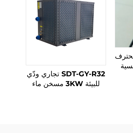
محترف
سية
SDT-GY-R32 تجاري ودّي
اً
للبيئة 3KW مسخن ماء
لاذ
كهربائي داخلي ذو كفاءة
لمياه
عالية مع مضخة حوض
سباحة DC Inverter فعّال