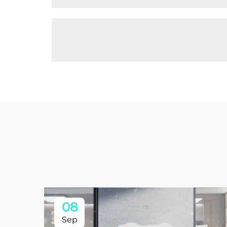
08
Sep