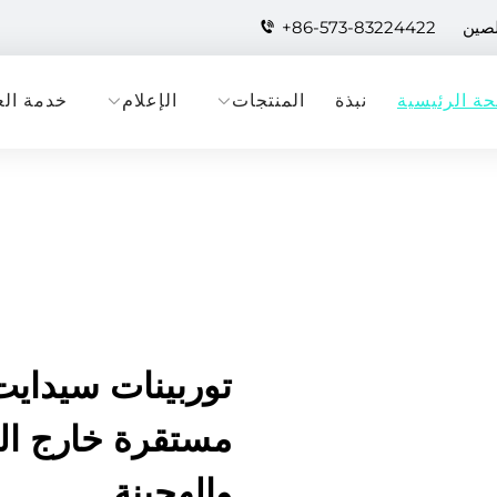
لصين
+86-573-83224422
ة الرئيسية
نبذة
المنتجات
الإعلام
خدمة الع
توربينات سيدايت
مستقرة خارج الش
والهجينة