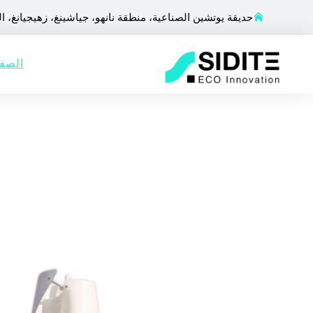
حديقة يوتشين الصناعية، منطقة نانهو، جياشينغ، زهيجيانغ، ا
الصفح