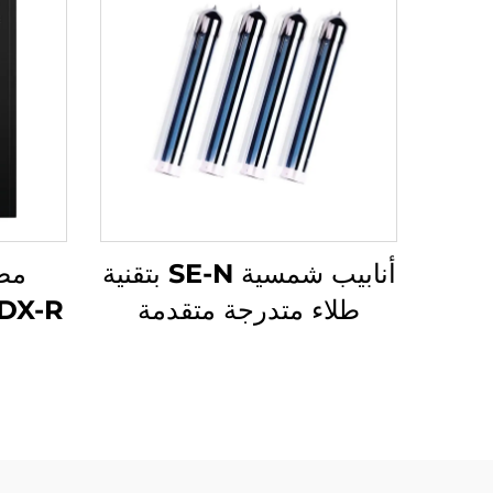
أنابيب شمسية SE-N بتقنية
طلاء متدرجة متقدمة
لامتصاص الحرارة بكفاءة
عالية المكون الأساسي
لمساخن المياه
موف
وال