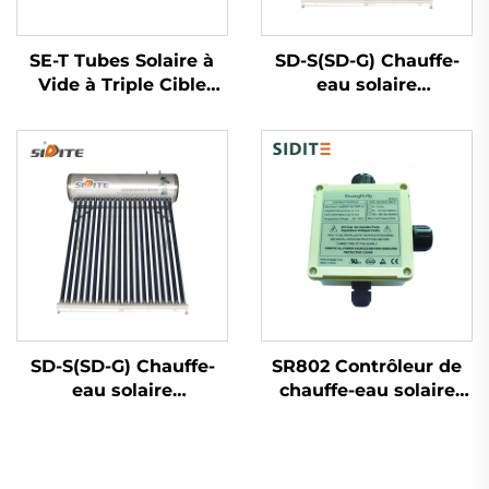
SE-T Tubes Solaire à
SD-S(SD-G) Chauffe-
Vide à Triple Cible
eau solaire
Systèmes Thermiques
économique et
Solaires à Haut
écologique haute
Rendement pour
pression polyuréthane
Chauffe-eau en
non pressurisé pour
Vedette de l'Université
hôtels autostandards
Tsinghua
SD-S(SD-G) Chauffe-
SR802 Contrôleur de
eau solaire
chauffe-eau solaire
économique et
haute puissance
écologique haute
4000W Boîtier ABS
pression polyuréthane
lourd 180-264V AC
non pressurisé pour
50/60Hz Protection