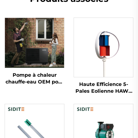
Pompe à chaleur
chauffe-eau OEM pour
Haute Efficience 5-
usage domestique et
Pales Eolienne HAWT
commercial Logo
Légère et Durable
personnalisé Structure
Aluminium Moulé
pour système de
Suivi Intelligent pour
chauffage de piscine -
la Génération
R290 R410a R32
d'Énergie Éolienne