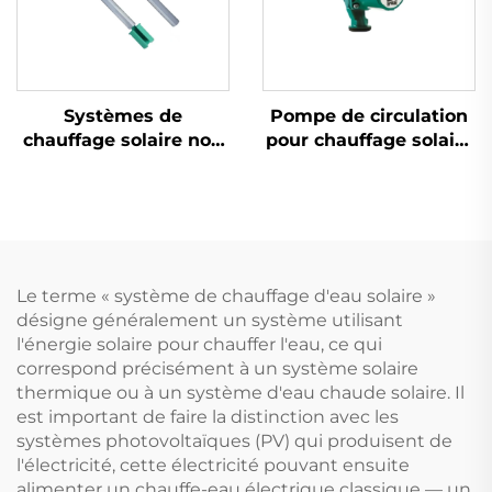
Systèmes de
Pompe de circulation
chauffage solaire non
pour chauffage solaire
sous pression Bâton
RS 25/6 3 vitesses
de magnésium
Contrôle manuel 10
Protection anti-
bars de pression 110℃
corrosion et anti-
Température
tartrage Tubes
maximale pour
évacués Coût réduit
systèmes d'eau
Le terme « système de chauffage d'eau solaire »
pour l'eau
chaude
désigne généralement un système utilisant
l'énergie solaire pour chauffer l'eau, ce qui
correspond précisément à un système solaire
thermique ou à un système d'eau chaude solaire. Il
est important de faire la distinction avec les
systèmes photovoltaïques (PV) qui produisent de
l'électricité, cette électricité pouvant ensuite
alimenter un chauffe-eau électrique classique — un