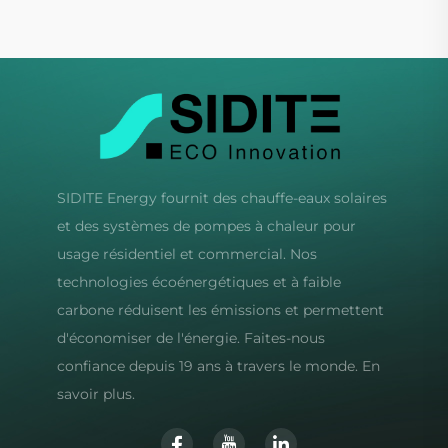
SIDITE Energy fournit des chauffe-eaux solaires
et des systèmes de pompes à chaleur pour
usage résidentiel et commercial. Nos
technologies écoénergétiques et à faible
carbone réduisent les émissions et permettent
d'économiser de l'énergie. Faites-nous
confiance depuis 19 ans à travers le monde. En
savoir plus.