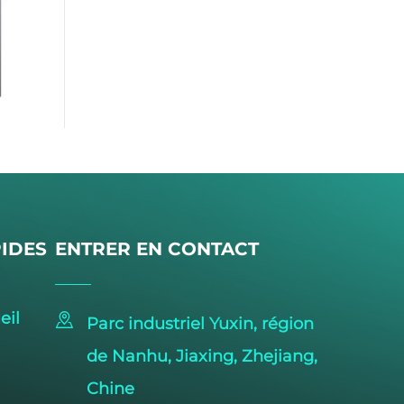
PIDES
ENTRER EN CONTACT
eil
Parc industriel Yuxin, région
de Nanhu, Jiaxing, Zhejiang,
Chine