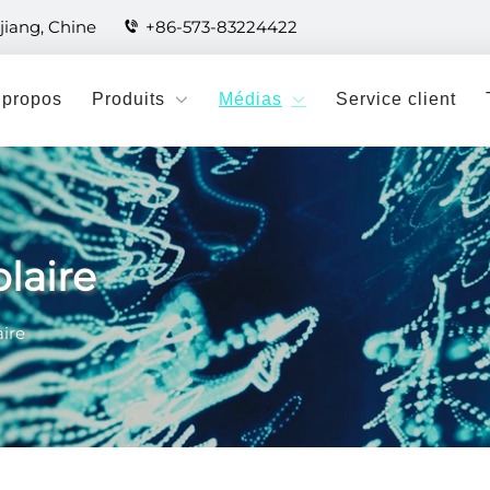
jiang, Chine
+86-573-83224422
 propos
Produits
Médias
Service client
laire
aire