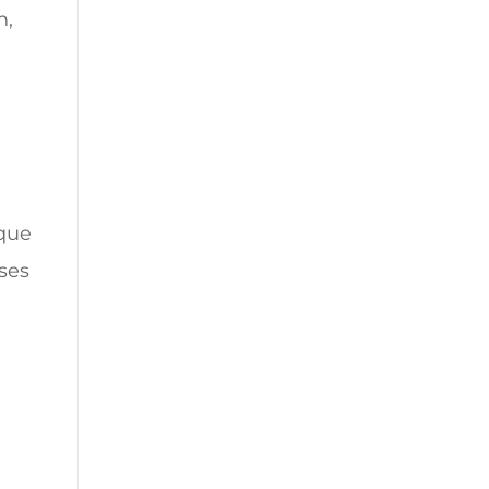
n,
 que
ses