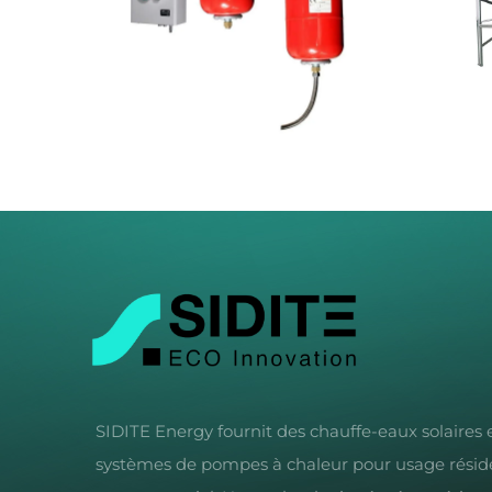
SIDITE Energy fournit des chauffe-eaux solaires 
systèmes de pompes à chaleur pour usage réside