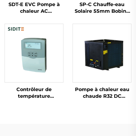
SDT-E EVC Pompe à
SP-C Chauffe-eau
chaleur AC
Solaire 55mm Bobine
commerciale pour eau
en Cuivre à Échangeur
chaude Capacité 150L-
de Chaleur Haute
500L Économique en
Pression Installation
énergie Réservoir
Facile Chauffe-eau
intérieur en SPCC
Plat Libre-Service
Galvanisé pour les
Extérieur
ménages
Contrôleur de
Pompe à chaleur eau
température
chaude R32 DC
numérique SR609C
Inverter, Système
pour systèmes
écologique et haut
solaires pressurisés
rendement pour le
Chauffage à 3 étapes
chauffage de piscines
±2℃ Précision
intérieures et