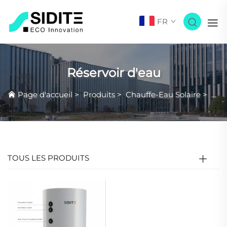
FR
Réservoir d'eau
Page d'accueil
>
Produits
>
Chauffe-Eau Solaire
>
Rése
TOUS LES PRODUITS