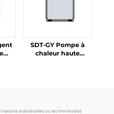
gent
SDT-GY Pompe à
e
chaleur haute
ire
capacité 48,6-238
kW compresseur
e la
scroll R410A
e
Chauffage et
e
refroidissement
mpe
industriels et
ffe-
commerciaux
 maisons individuelles ou les immeubles