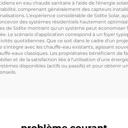
uotidiens en eau chaude sanitaire à l'aide de l'énergie s
pour l'eau
eau
urabilité, comprenant généralement des capteurs installés
lisations. L'expérience considérable de Sidite Solar, ayan
oncevoir des systèmes résidentiels hautement optimisés
s de Sidite montrant qu'un système peut économiser 150
. Le scénario d'application correspond à un foyer typiq
vités quotidiennes. Que ce soit dans le cadre d'un proj
 s'intègre avec les chauffe-eau existants, agissant so
uffe-eaux classiques. Les propriétaires bénéficient de f
ier et de la satisfaction liée à l'utilisation d'une énerg
stèmes disponibles (actifs ou passifs) et pour obtenir un
onseils.
problème courant