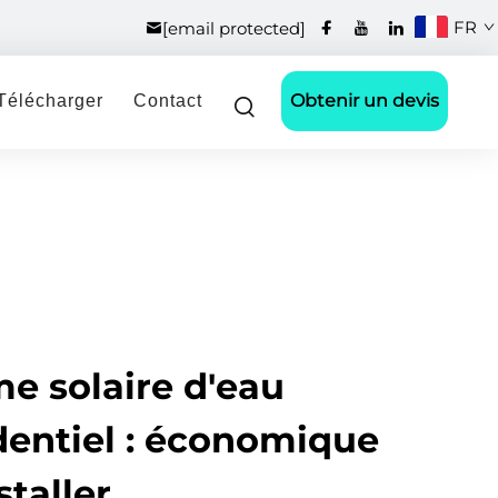
FR
[email protected]
Obtenir un devis
Télécharger
Contact
e solaire d'eau
dentiel : économique
staller