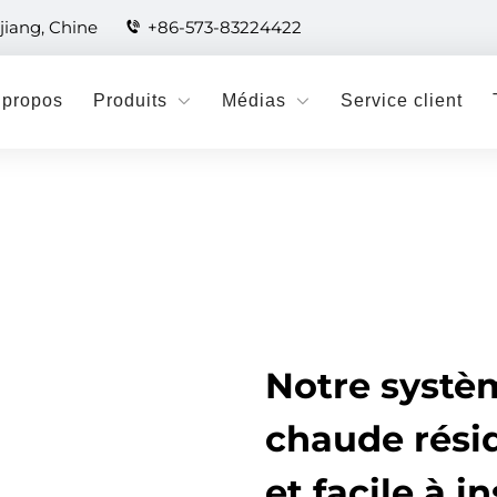
jiang, Chine
+86-573-83224422
 propos
Produits
Médias
Service client
Notre systèm
chaude rési
et facile à in