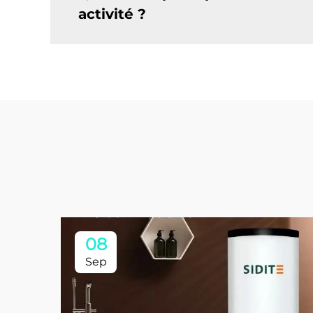
activité ?
08
Sep