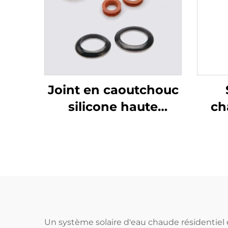
Joint en caoutchouc
silicone haute
ch
température pour
non
systèmes solaires
Joint d'étanchéité
pour tuyau étanche
Pr
pour pièces de
co
chauffe-eau SFB/SFC
t
éva
Un système solaire d'eau chaude résidentiel