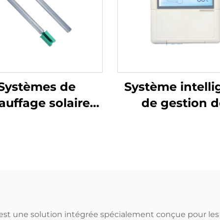
Systèmes de
Système intelli
auffage solaire
de gestion d
 sous pression
l'énergie sola
Bâton de
Contrôle
magnésium
automatique d
otection anti-
différence d
rrosion et anti-
températur
artrage Tubes
(Ton/Toff) Po
cués Coût réduit
Parties du chau
 est une solution intégrée spécialement conçue pour les