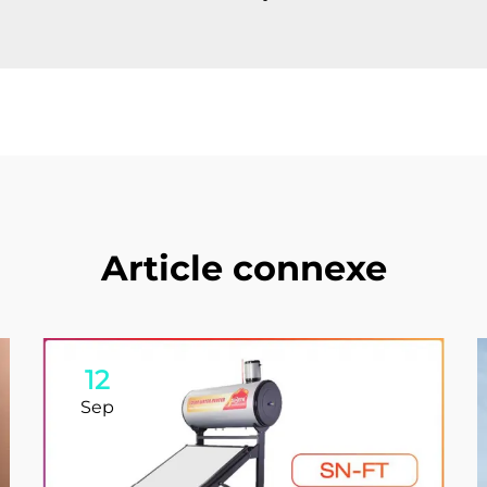
Article connexe
12
Sep