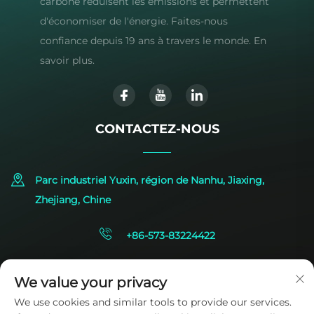
carbone réduisent les émissions et permettent
d'économiser de l'énergie. Faites-nous
confiance depuis 19 ans à travers le monde. En
savoir plus.
CONTACTEZ-NOUS
Parc industriel Yuxin, région de Nanhu, Jiaxing,
Zhejiang, Chine
+86-573-83224422
[email protected]
We value your privacy
We use cookies and similar tools to provide our services.