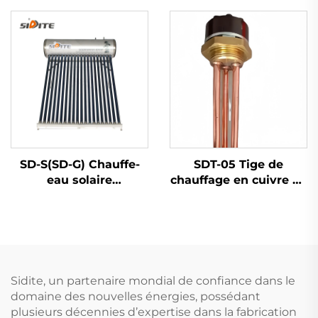
Démarre à faible vent
Microordinateur
Options de 3/5 pales
contrôlé Économique
Générateurs éoliens
en énergie
Température de l'eau
jusqu'à 60°C/75°C
pour
SD-S(SD-G) Chauffe-
SDT-05 Tige de
eau solaire
chauffage en cuivre de
économique et
1,25 pouce
écologique haute
1,5KW/2KW/3KW
pression polyuréthane
Élément de chauffage
non pressurisé pour
électrique pour
hôtels autostandards
chauffe-eau solaire
pièces de chauffe-eau
Sidite, un partenaire mondial de confiance dans le
pièces
domaine des nouvelles énergies, possédant
plusieurs décennies d’expertise dans la fabrication