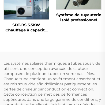
Système de tuyauterie
isolé professionnel
SDT-BS 3.5KW
pour réservoir de
Chauffage à capacité
collecteur solaire
fixe Pompe à chaleur
thermique avec
Microordinateur
parties flexibles en
contrôlé Économique
acier inoxydable pré-
en énergie
isolées pour l'eau
Température de l'eau
chaude
jusqu'à 60°C/75°C
Les systèmes solaires thermiques à tubes sous vide
pour
utilisent une conception avancée de capteur
composée de plusieurs tubes en verre parallèles.
Chaque tube contient un revêtement absorbant et
est mis sous vide afin d'éliminer pratiquement les
pertes de chaleur par conduction et convection.
Cette conception permet des performances
supérieures dans une large gamme de conditions, y
compris dans les climats froids et lors de périodes