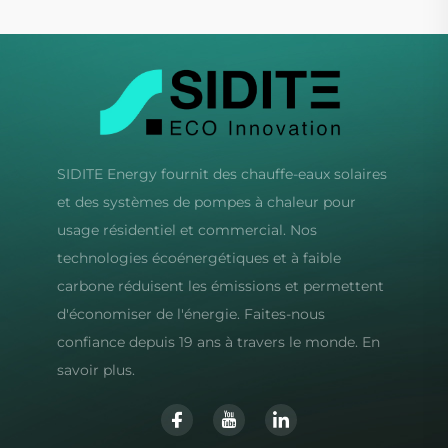
SIDITE Energy fournit des chauffe-eaux solaires
et des systèmes de pompes à chaleur pour
usage résidentiel et commercial. Nos
technologies écoénergétiques et à faible
carbone réduisent les émissions et permettent
d'économiser de l'énergie. Faites-nous
confiance depuis 19 ans à travers le monde. En
savoir plus.