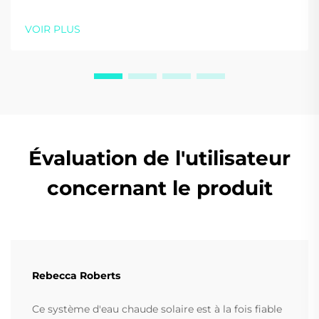
prendre en compte lors de leur choix pour votre
maison ou votre entreprise. Optimisez l'efficacité et
VOIR PLUS
les économies — téléchargez gratuitement notre
guide dès aujourd'hui.
Évaluation de l'utilisateur
concernant le produit
Rebecca Roberts
Ce système d'eau chaude solaire est à la fois fiable