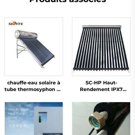
chauffe-eau solaire à
SC-HP Haut-
tube thermosyphon de
Rendement IPX7
360 litres haute
Étanche Cadre en
pression Exporté au
Aluminium Collecteur
Mexique, au Brésil, en
Solaire à Tubes Vides
Espagne, en Italie
Chauffe-Eau Solaire
Laine de Roche Hôtel
Extérieur