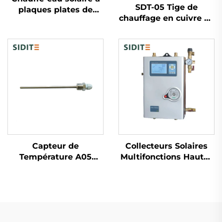
SDT-05 Tige de
plaques plates de
chauffage en cuivre de
haute qualité SS-F
1,25 pouce
facile à installer en
1,5KW/2KW/3KW
extérieur, réservoir
Élément de chauffage
inox indirect avec
électrique pour
serpentin en cuivre
chauffe-eau solaire
pièces de chauffe-eau
pièces
Capteur de
Collecteurs Solaires
Température A05
Multifonctions Hautes
Sonde de Capteur de
Températures
Température
Installation Compacte
Inoxydable Résistante
Facile Station Solaire
à la Corrosion Adaptée
Systèmes à Pression
aux Systèmes Solaires
Séparée Contrôle du