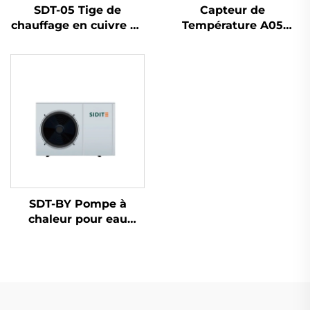
SDT-05 Tige de
Capteur de
chauffage en cuivre de
Température A05
1,25 pouce
Sonde de Capteur de
1,5KW/2KW/3KW
Température
Élément de chauffage
Inoxydable Résistante
électrique pour
à la Corrosion Adaptée
chauffe-eau solaire
aux Systèmes Solaires
pièces de chauffe-eau
à Haut Pression pour
pièces
l'Eau
SDT-BY Pompe à
chaleur pour eau
chaude résidentielle et
commerciale à haute
efficacité, réfrigérant
R410A, contrôle par
micro-ordinateur,