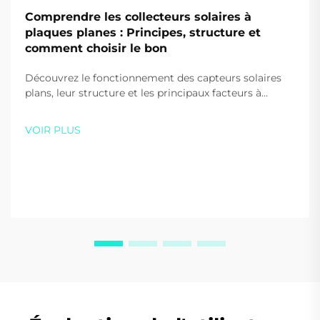
Comprendre les collecteurs solaires à
plaques planes : Principes, structure et
comment choisir le bon
Découvrez le fonctionnement des capteurs solaires
plans, leur structure et les principaux facteurs à
prendre en compte lors de leur choix pour votre
maison ou votre entreprise. Optimisez l'efficacité et
VOIR PLUS
les économies — téléchargez gratuitement notre
guide dès aujourd'hui.