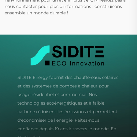
l'environnement pour un avenir plus vert. N'hésitez pas à
nous contacter pour plus d'informations : construisons
ensemble un monde durable !
SIDITE Energy fournit des chauffe-eaux solaires
et des systèmes de pompes à chaleur pour
usage résidentiel et commercial. Nos
technologies écoénergétiques et à faible
carbone réduisent les émissions et permettent
d'économiser de l'énergie. Faites-nous
confiance depuis 19 ans à travers le monde. En