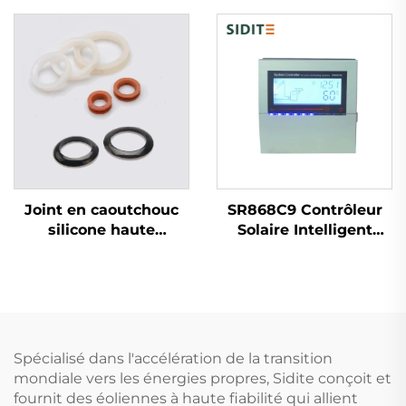
chauffe-eau
SUS304/316/2205 pour
domestique autonome
le Stockage d'Eau
alimentée par
Chaude avec Pompe à
l'énergie solaire pour
Chaleur et Collecteur
hôtels
Solaire
Joint en caoutchouc
SR868C9 Contrôleur
silicone haute
Solaire Intelligent
température pour
Unité de Contrôle par
systèmes solaires
Différentiel de
Joint d'étanchéité
Température pour
pour tuyau étanche
Systèmes à 1
pour pièces de
Collecteur et 1
chauffe-eau SFB/SFC
Réservoir 4 Relais 5
Spécialisé dans l'accélération de la transition
Parties chauffantes
mondiale vers les énergies propres, Sidite conçoit et
fournit des éoliennes à haute fiabilité qui allient