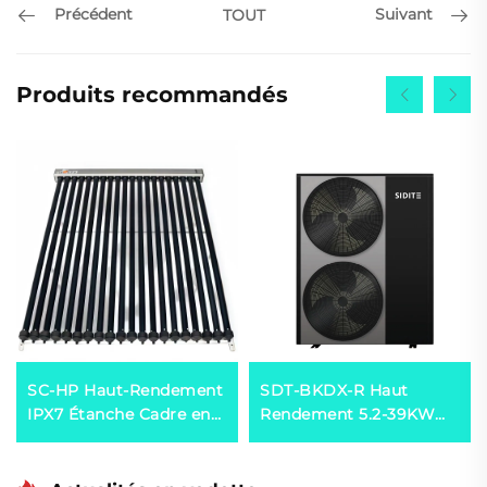
Précédent
Suivant
TOUT
Produits recommandés
SC-HP Haut-Rendement
SDT-BKDX-R Haut
IPX7 Étanche Cadre en
Rendement 5.2-39KW
Aluminium Collecteur
Pompe à Chaleur
Solaire à Tubes Vides
Inverseur 220V/380V
Chauffe-Eau Solaire
Système de