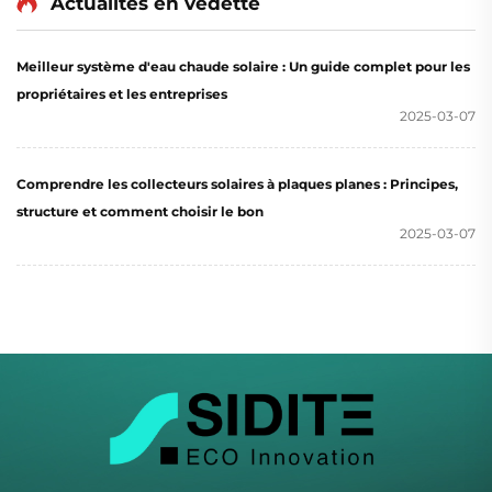
Actualités en vedette
Laine de Roche Hôtel
Refroidissement
Extérieur
Économe en Énergie
Meilleur système d'eau chaude solaire : Un guide complet pour les
pour Maison
propriétaires et les entreprises
Commerciale
2025-03-07
Comprendre les collecteurs solaires à plaques planes : Principes,
structure et comment choisir le bon
2025-03-07