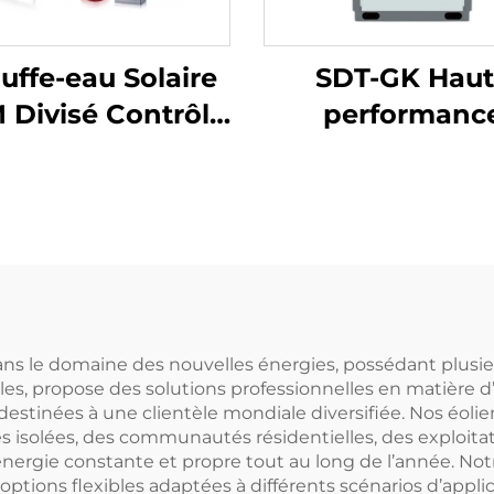
uffe-eau Solaire
SDT-GK Haut
 Divisé Contrôle
performanc
telligent Cuivre
Commercial
ils Echangeurs
Industrielle
ous Pression
Chauffage
irect Réservoir
Refroidissem
u Libre Extérieur
Capacité 8.4-2
Réfrigérant R4
Pompes à chal
ans le domaine des nouvelles énergies, possédant plusieu
s, propose des solutions professionnelles en matière d’é
pour eau cha
 destinées à une clientèle mondiale diversifiée. Nos éo
isolées, des communautés résidentielles, des exploitati
d’énergie constante et propre tout au long de l’année. 
 options flexibles adaptées à différents scénarios d’app