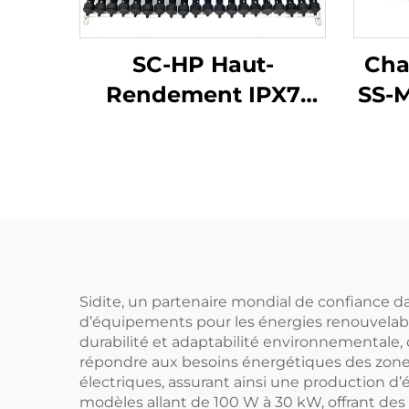
SC-HP Haut-
Cha
Rendement IPX7
SS-M
Étanche Cadre en
In
Aluminium
Co
Collecteur Solaire à
S
Tubes Vides Chauffe-
Ind
Eau Solaire Laine de
d'Ea
Roche Hôtel
Extérieur
Sidite, un partenaire mondial de confiance d
d’équipements pour les énergies renouvelable
durabilité et adaptabilité environnementale,
répondre aux besoins énergétiques des zones 
électriques, assurant ainsi une production 
modèles allant de 100 W à 30 kW, offrant des