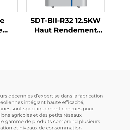
e
SDT-BII-R32 12.5KW
e
Haut Rendement
e
Pompe à Chaleur
Source d'Air
Compresseur à
ent
Inverseur Mitsubishi
15KW
Réfrigérant
10A
Écologique R32
eur
Silencieuse
rs décennies d’expertise dans la fabrication
oliennes intégrant haute efficacité,
ude
liennes sont spécifiquement conçues pour
ons agricoles et des petits réseaux
Notre gamme de produits comprend plusieurs
lication et niveaux de consommation