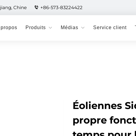
jiang, Chine
+86-573-83224422
 propos
Produits
Médias
Service client
Éoliennes Si
propre fonct
temps pour l