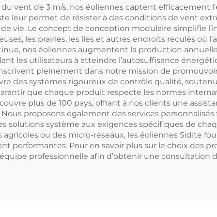
u vent de 3 m/s, nos éoliennes captent efficacement l’
ste leur permet de résister à des conditions de vent ext
 de vie. Le concept de conception modulaire simplifie l’
les prairies, les îles et autres endroits reculés où l’accès
inue, nos éoliennes augmentent la production annuelle 
 aidant les utilisateurs à atteindre l’autosuffisance énergé
inscrivent pleinement dans notre mission de promouvoir l
e des systèmes rigoureux de contrôle qualité, soutenus
e garantir que chaque produit respecte les normes intern
ouvre plus de 100 pays, offrant à nos clients une assist
tif. Nous proposons également des services personnalisés
les solutions système aux exigences spécifiques de chaqu
agricoles ou des micro-réseaux, les éoliennes Sidite fou
performantes. Pour en savoir plus sur le choix des prod
équipe professionnelle afin d’obtenir une consultation dé