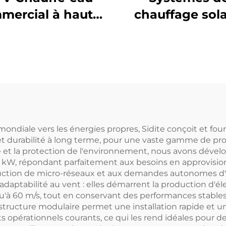
mercial à haute
chauffage sola
cacité Collecteur
non sous pres
ire à tubes creux
Bâton de
n verre Plein
magnésiu
érieur Autonome
Protection an
on-pressurisé
corrosion et an
tartrage Tub
évacués Coût ré
 mondiale vers les énergies propres, Sidite conçoit et four
t durabilité à long terme, pour une vaste gamme de proj
pour l'eau
gie et la protection de l'environnement, nous avons dé
 kW, répondant parfaitement aux besoins en approvision
uction de micro-réseaux et aux demandes autonomes d'él
aptabilité au vent : elles démarrent la production d'éle
squ'à 60 m/s, tout en conservant des performances stable
ructure modulaire permet une installation rapide et un 
ts opérationnels courants, ce qui les rend idéales pour de