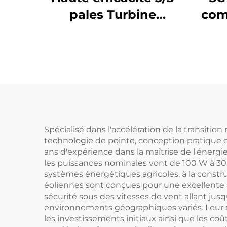
pales Turbine
com
éolienne
effi
verticale/horizontale
sola
HAWT Démarre à
e
faible vent Alliage
ext
d'aluminium coulé
N
Génération
Spécialisé dans l'accélération de la transition
technologie de pointe, conception pratique e
ans d'expérience dans la maîtrise de l'éner
les puissances nominales vont de 100 W à 30
systèmes énergétiques agricoles, à la constr
éoliennes sont conçues pour une excellente ad
sécurité sous des vitesses de vent allant ju
environnements géographiques variés. Leur st
les investissements initiaux ainsi que les coû