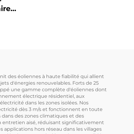
ire
sion
m
ti-
ti-
es
duit
nit des éoliennes à haute fiabilité qui allient
ets d'énergies renouvelables. Forts de 25
veloppé une gamme complète d'éoliennes dont
nement électrique résidentiel, aux
ectricité dans les zones isolées. Nos
ctricité dès 3 m/s et fonctionnent en toute
s dans des zones climatiques et des
entretien aisé, réduisant significativement
s applications hors réseau dans les villages