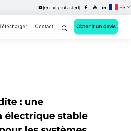
FR
[email protected]
Obtenir un devis
Télécharger
Contact
dite : une
 électrique stable
 pour les systèmes