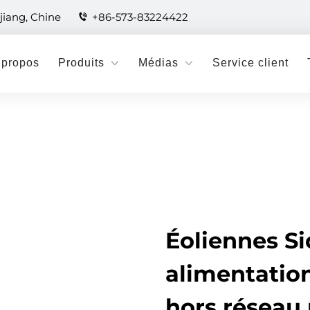
jiang, Chine
+86-573-83224422
 propos
Produits
Médias
Service client
Éoliennes Si
alimentation
hors réseau