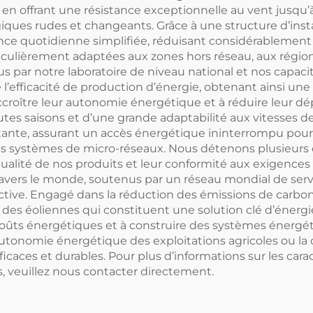
t en offrant une résistance exceptionnelle au vent jusqu
ues rudes et changeants. Grâce à une structure d’inst
e quotidienne simplifiée, réduisant considérablement les
ticulièrement adaptées aux zones hors réseau, aux régio
us par notre laboratoire de niveau national et nos capa
 l’efficacité de production d’énergie, obtenant ainsi un
accroître leur autonomie énergétique et à réduire leur d
tes saisons et d’une grande adaptabilité aux vitesses de
te, assurant un accès énergétique ininterrompu pour les
etits systèmes de micro-réseaux. Nous détenons plusieurs
 qualité de nos produits et leur conformité aux exigenc
travers le monde, soutenus par un réseau mondial de serv
tive. Engagé dans la réduction des émissions de carbone 
es éoliennes qui constituent une solution clé d’énergie 
 coûts énergétiques et à construire des systèmes énergét
’autonomie énergétique des exploitations agricoles ou l
ficaces et durables. Pour plus d’informations sur les car
s, veuillez nous contacter directement.