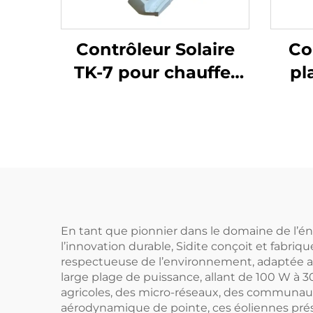
Contrôleur Solaire
Co
TK-7 pour chauffe-
pl
eau solaire sans
eff
pression
Rev
bl
sou
hôt
En tant que pionnier dans le domaine de l’én
l’innovation durable, Sidite conçoit et fabri
respectueuse de l’environnement, adaptée au
large plage de puissance, allant de 100 W à
agricoles, des micro-réseaux, des communaut
aérodynamique de pointe, ces éoliennes pré