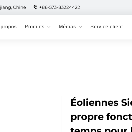
jiang, Chine
+86-573-83224422
 propos
Produits
Médias
Service client
Éoliennes Si
propre fonct
temps pour l