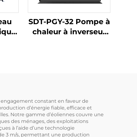
eau
SDT-PGY-32 Pompe à
ique
chaleur à inverseur
rvoir
complet, capacité 28-
s
32KW, réfrigérant
fage
R32, technologie
ur de
d'inversion DC
n
économe en énergie
ur
avec contrôle par
ieur
WiFi.
 un engagement constant en faveur de
oduction d’énergie fiable, efficace et
ielles. Notre gamme d’éoliennes couvre une
iques des ménages, des exploitations
ues à l’aide d’une technologie
de 3 m/s, permettant une production