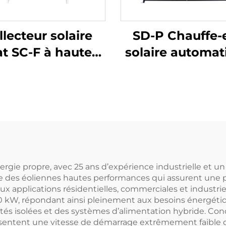
llecteur solaire
SD-P Chauffe-
at SC-F à haute
solaire automat
icacité Économie
avec double rése
d'énergie
intérieur sou
êtement sélectif
pression chauf
eu/noir chrome
rapide échange
dé au laser Pour
chaleur no
els et extérieur
pressurisé po
hôtels en extér
ergie propre, avec 25 ans d’expérience industrielle et
que des éoliennes hautes performances qui assurent une pr
x applications résidentielles, commerciales et industr
 30 kW, répondant ainsi pleinement aux besoins énergét
és isolées et des systèmes d’alimentation hybride. Conç
sentent une vitesse de démarrage extrêmement faible 