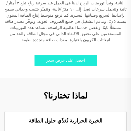
النائية. وتبدأ توربينات الرياح لدينا في العمل عند سرعة رياح تبلغ ٣ أمتار/
ثانية وتتحمل سرعات تصل إلى ٦٠ مترًا/ثانية، وتتميّز بتثبيت وحداتي يسمح
بإعدادها السريع وصيانتها اليسيرة. كما ترفع متوسط إنتاج الطاقة السنوي
بنسبة ١٥٪، وتدعم التشغيل في جميع الظروف الجوية، وتوفّر مصدر طاقة
مستقلًّا ثابتًا. وبفضل خدمتنا العالمية الراسخة، تساعد هذه التوربينات
المستخدمين على تحقيق الاكتفاء الذاتي في مجال الطاقة والحد من
انبعاثات الكربون باعتبارها معدات طاقة متجددة نظيفة.
احصل على عرض سعر
لماذا تختارنا؟
الخبرة الحرارية تُغذّي حلول الطاقة