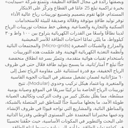
وبصفتها رائدة في مجال الطاقة النظيفة، وتتمتع شركة «سيدايت»
بخبرة تراكمية تبلغ 25 عامًا في القطاع وتركّز على الابتكار
المستدام، فإنها تقوم بتصميم وتصنيع توربينات رياح عالية الأداء
توفر توليد طاقةٍ موثوقة وفعّالة وصديقة للبيئة للاستخدامات
السكنية والتجارية والصناعية. ويغطي خط منتجات توربينات الرياح
لدينا نطاقًا واسعًا من القدرات الكهربائية يتراوح بين ١٠٠ واط و٣٠
كيلوواط، ما يلبّي تمامًا احتياجات الطاقة للأسر المعيشية
والمزارع والشبكات الصغيرة (Micro-grids) والمجتمعات النائية
وأنظمة التغذية الكهربائية الهجينة. وقد صُمّمت هذه التوربينات
باستخدام تقنيات هوائية متقدمة، وتتميّز بسرعة انطلاق منخفضة
جدًّا تبلغ ٣ أمتار/ثانية، ما يسمح بتوليد طاقة فعّال حتى في ظروف
الرياح الخفيفة، مع قدرة استثنائية على مقاومة الرياح تصل إلى
٦٠ مترًا/ثانية لضمان تشغيل مستقر في البيئات الجوية القاسية
والمتغيرة. وباعتماد هيكل تركيب وحدوي (Modular)، تتيح
توربينات الرياح الخاصة بنا تركيبًا سريعًا في الموقع وصيانة يومية
مبسّطة، مما يقلّل بشكل كبير من وقت التركيب وتكاليف الصيانة
طويلة الأمد، ما يجعلها مناسبةً جدًّا للمناطق غير المتصلة بالشبكة،
والمناطق النائية، والمشاريع التي تواجه قيودًا في ظروف الإنشاء.
وتدعمها مختبراتنا المعتمدة على المستوى الوطني وقدرتنا الذاتية
على البحث والتطوير في المكونات الأساسية، حيث حقّقنا تحسينًا
في كفاءة توليد الطاقة، ما أدى إلى زيادة متوسط إنتاج الطاقة