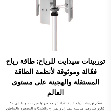
توربينات سيدايت للرياح: طاقة رياح
فعّالة وموثوقة لأنظمة الطاقة
المستقلة والهجينة على مستوى
العالم
نقدّم توربينات رياح عالية الأداء تتراوح قدرتها من ١٠٠ واط إلى ٣٠
كيلوواط، وهي مناسبة للمنازل والمزارع والشبكات المصغرة والمناطق