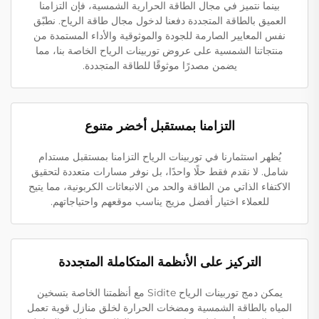
بينما نتميز في مجال الطاقة الحرارية الشمسية، فإن التزامنا
العميق بالطاقة المتجددة دفعنا لدخول مجال طاقة الرياح. نطبّق
نفس المعايير الصارمة للجودة والموثوقية والأداء المستمدة من
منتجاتنا الشمسية على عروض توربينات الرياح الخاصة بنا، مما
يضمن مصدرًا موثوقًا للطاقة المتجددة.
التزامنا بمستقبل أخضر متنوع
يُظهر استثمارنا في توربينات الرياح التزامنا بمستقبل مستدام
شامل. لا نقدم فقط حلًا واحدًا، بل نوفر مسارات متعددة لتحقيق
الاكتفاء الذاتي من الطاقة والحد من الانبعاثات الكربونية، مما يتيح
للعملاء اختيار أفضل مزيج يناسب موقعهم واحتياجاتهم.
التركيز على الأنظمة المتكاملة المتجددة
يمكن دمج توربينات الرياح Sidite مع أنظمتنا الخاصة بتسخين
المياه بالطاقة الشمسية ومضخات الحرارة لخلق منازل قوية تعمل