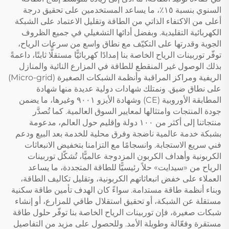
السنوي بنسبة ١٥٪، ما يساعد المستخدمين على تحقيق درجة
أعلى من الاكتفاء الذاتي من الطاقة وتقليل الاعتماد على الشبكة
الكهربائية التقليدية. وبفضل أدائها التشغيلي في جميع الظروف
الجوية وقدرتها على التكيّف مع نطاق واسع من سرعات الرياح،
توفّر توربينات الرياح الخاصة بنا إمدادًا كهربائيًّا مستقلًّا ثابتًا، داعمةً
بذلك الوصول غير المنقطع للطاقة في المزارع النائية والمنازل
الريفية ومراكز المراقبة وأنظمة الشبكات الصغيرة (Micro-grid)
على نطاق ضيق. ونمتلك شهادات دولية عديدة منها شهادة
المطابقة الأوروبية (CE) وشهادة الأيزو ٩٠٠١ وغيرها، ما يضمن
جودة المنتجات وامتثالها لمعايير السوق العالمية. كما تُصدَّر
منتجاتنا إلى أكثر من ١٠٠ دولة وإقليم حول العالم، مدعومة
بشبكة خدمة عالمية ناضجة وفرق محلية للخدمة بعد البيع ودعم
فني سريع الاستجابة. وانسجامًا مع التزامنا بتخفيض الانبعاثات
الكربونية وأهداف الكربون المزدوجة عالميًّا، تُشكّل توربينات
الرياح من «سيدايت» حلاً رئيسيًّا للطاقة المتجددة، ما يساعد
العملاء على خفض انبعاثاتهم الكربونية، وتقليل تكاليف الطاقة،
وبناء أنظمة طاقة مستدامة. سواءً كان الهدف تأمين طاقة سكنية
مستقلة عن الشبكة، أو تحقيق استقلال طاقي للمزارع، أو إنشاء
شبكات صغيرة، فإن توربينات الرياح الخاصة بنا توفّر حلول طاقة
مستقرة وفعّالة وطويلة الأمد. وللحصول على مزيد من التفاصيل