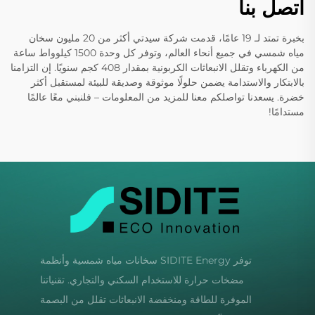
اتصل بنا
بخبرة تمتد لـ 19 عامًا، قدمت شركة سيدتي أكثر من 20 مليون سخان
مياه شمسي في جميع أنحاء العالم، وتوفر كل وحدة 1500 كيلوواط ساعة
من الكهرباء وتقلل الانبعاثات الكربونية بمقدار 408 كجم سنويًا. إن التزامنا
بالابتكار والاستدامة يضمن حلولًا موثوقة وصديقة للبيئة لمستقبل أكثر
خضرة. يسعدنا تواصلكم معنا للمزيد من المعلومات – فلنبني معًا عالمًا
مستدامًا!
توفر SIDITE Energy سخانات مياه شمسية وأنظمة
مضخات حرارة للاستخدام السكني والتجاري. تقنياتنا
الموفرة للطاقة ومنخفضة الانبعاثات تقلل من البصمة