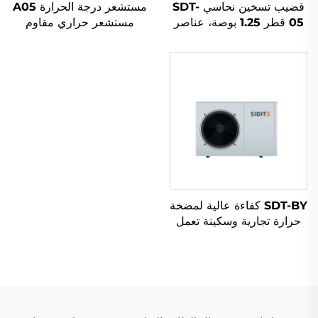
قضيب تسخين نحاسي SDT-
مستشعر درجة الحرارة A05
05 قطر 1.25 بوصة، عناصر
مستشعر حراري مقاوم
تسخين كهربائية سعة
للتآكل مصنوع من الفولاذ
1.5KW/2KW/3KW لأجهزة
المقاوم للصدأ مناسب لأنظمة
تسخين المياه الشمسية
الطاقة الشمسية تحت
وأجزاء أجهزة تسخين المياه
الضغط العالي للمياه
SDT-BY كفاءة عالية لمضخة
حرارة تجارية وسكينة تعمل
بالمبرد R410A التحكم
بواسطة مايكروكمبيوتر
تسخين اللولب