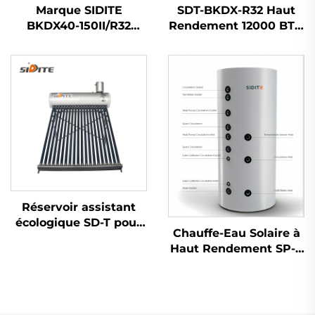
Marque SIDITE
SDT-BKDX-R32 Haut
BKDX40-150II/R32
Rendement 12000 BTU
Nouveau R32
Pompe à Chaleur
Inverseur DC Complet
Écologique Source
Marque japonaise avec
d'Air pour Bureau
technologie Inverter +
Domicile Espaces
EVI Pompe à chaleur
Commerciaux
Silencieuse
Réservoir assistant
écologique SD-T pour
Chauffe-Eau Solaire à
chauffe-eau solaire,
Haut Rendement SP-T
55mm Haute pression
avec Réservoir sous
en polyuréthane,
Pression
intérieur en SUS304-
Multifonctionnel
2B, pour usage
Grande Capacité pour