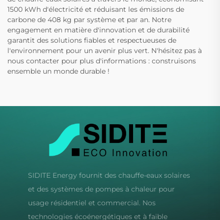
1500 kWh d'électricité et réduisant les émissions de
carbone de 408 kg par système et par an. Notre
engagement en matière d'innovation et de durabilité
garantit des solutions fiables et respectueuses de
l'environnement pour un avenir plus vert. N'hésitez pas à
nous contacter pour plus d'informations : construisons
ensemble un monde durable !
SIDITE Energy fournit des chauffe-eaux solaires
et des systèmes de pompes à chaleur pour
usage résidentiel et commercial. Nos
technologies écoénergétiques et à faible