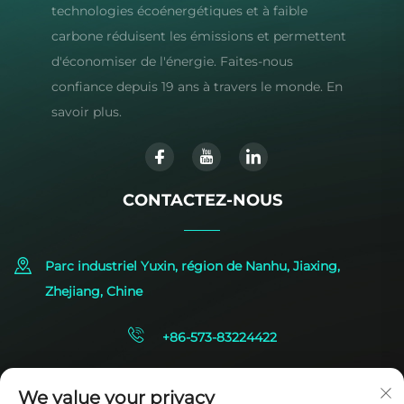
technologies écoénergétiques et à faible
carbone réduisent les émissions et permettent
d'économiser de l'énergie. Faites-nous
confiance depuis 19 ans à travers le monde. En
savoir plus.
CONTACTEZ-NOUS
Parc industriel Yuxin, région de Nanhu, Jiaxing,
Zhejiang, Chine
+86-573-83224422
[email protected]
We value your privacy