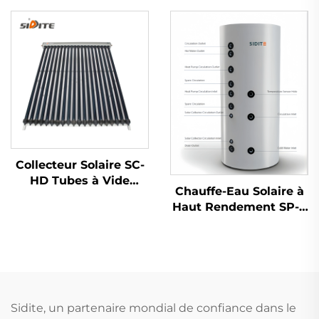
extérieure, capacité
séparé sous pression
thermique 0.025
calculateur pour
systèmes à double
échangeur de chaleur,
plastique
Collecteur Solaire SC-
HD Tubes à Vide
Chauffe-Eau Solaire à
Double-Glas Conduite
Haut Rendement SP-T
de Chaleur Cuivre
avec Réservoir sous
Rouge Résistance à la
Pression
Température -35°C
Multifonctionnel
Haut Libre-Service
Grande Capacité pour
Extérieur
Hôtels, Modèle
Autonome
Sidite, un partenaire mondial de confiance dans le