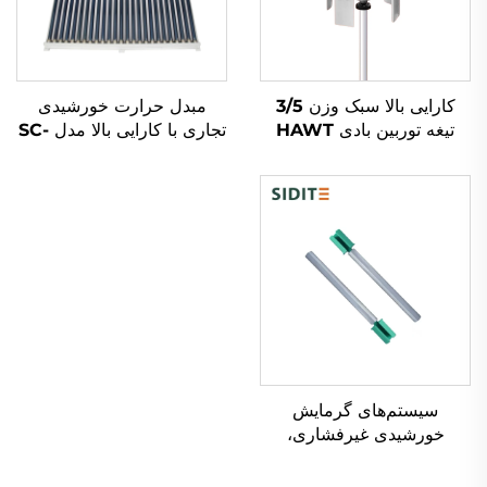
کارایی بالا سبک وزن 3/5
مبدل حرارت خورشیدی
تیغه توربین بادی HAWT
تجاری با کارایی بالا مدل SC-
عمودی/افقی شروع با باد کم
V با لوله‌های شفاف خالص و
جنگله ای دی کاست
خلاء
آلومینیوم Alloy نسل
سیستم‌های گرمایش
خورشیدی غیرفشاری،
عصاف مغنزیم ضدآب و
هوای، محافظ ضدخوردگی و