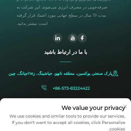
صرفه‌جویی در مصرف انرژی می‌شوند. این شرکت به
مدت 19 سال در سطح جهانی مورد اعتماد قرار گرفته
است. بیشتر بدانید.
با ما در ارتباط باشید
پارک صنعتی یوکسین، منطقه نانهو، جیاشینگ، زheجیانگ، چین
+86-573-83224422
[email protected]
We value your privacy
We use cookies and similar tools to provide our services.
If you don't want to accept all cookies, click Personalize
cookies.