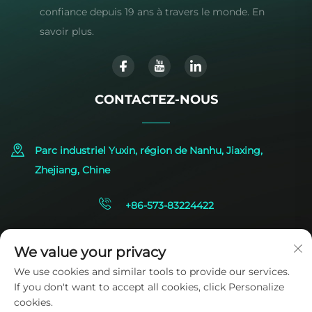
confiance depuis 19 ans à travers le monde. En
savoir plus.
CONTACTEZ-NOUS
Parc industriel Yuxin, région de Nanhu, Jiaxing,
Zhejiang, Chine
+86-573-83224422
[email protected]
We value your privacy
We use cookies and similar tools to provide our services.
If you don't want to accept all cookies, click Personalize
cookies.