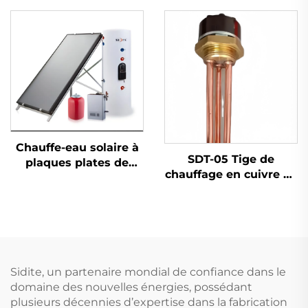
Éolienne 100W-50kW
Système Autonome
d'Énergie Éolienne
avec Logo
Chauffe-eau solaire à
SDT-05 Tige de
plaques plates de
chauffage en cuivre de
haute qualité SS-F
1,25 pouce
facile à installer en
1,5KW/2KW/3KW
extérieur, réservoir
Élément de chauffage
inox indirect avec
électrique pour
serpentin en cuivre
chauffe-eau solaire
pièces de chauffe-eau
Sidite, un partenaire mondial de confiance dans le
pièces
domaine des nouvelles énergies, possédant
plusieurs décennies d’expertise dans la fabrication