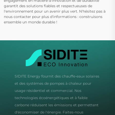
engagement en matière d'innovation et de durabilité
garantit des solutions fiables et respectueuses de
l'environnement pour un avenir plus vert. N'hésitez pas à
nous contacter pour plus d'informations : construisons
ensemble un monde durable !
SIDITE Energy fournit des chauffe-eaux solaires
et des systèmes de pompes à chaleur pour
usage résidentiel et commercial. Nos
technologies écoénergétiques et à faible
carbone réduisent les émissions et permettent
d'économiser de l'énergie. Faites-nous