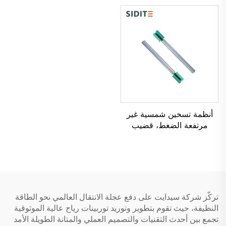
المنخفضة، إنتاج باستخدام
شاغرة يعمل في الهواء الطلق
سبائك الألومنيوم المصهورة
بشكل مستقل وغير مضغوط
بالحقن
طبيعيًا
أنظمة تسخين شمسية غير
مرتفعة الضغط، قضيب
المغنيسيوم مضاد للتآكل
ومضاد للتكتل، أنابيب فارغة
تقلل من تكلفة المياه.
تركّز شركة سيدايت على دفع عجلة الانتقال العالمي نحو الطاقة
النظيفة، حيث تقوم بتطوير وتوريد توربينات رياح عالية الموثوقية
تجمع بين أحدث التقنيات والتصميم العملي والمتانة الطويلة الأمد