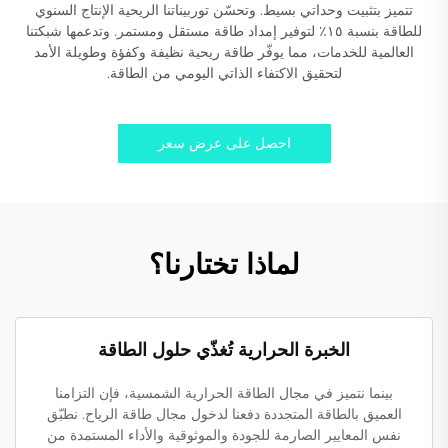
تتميز بتثبيت وحداتي بسيط. وتحسّن توربيناتنا الريحية الإنتاج السنوي
للطاقة بنسبة ١٥٪ لتوفير إمداد طاقة مستقل ومستمر. وتدعمها شبكتنا
العالمية للخدمات، مما يوفّر طاقة ريحية نظيفة وكفؤة وطويلة الأمد
لتحقيق الاكتفاء الذاتي اليومي من الطاقة.
احصل على عرض سعر
لماذا تختارنا؟
الخبرة الحرارية تُغذّي حلول الطاقة
بينما نتميز في مجال الطاقة الحرارية الشمسية، فإن التزامنا
العميق بالطاقة المتجددة دفعنا لدخول مجال طاقة الرياح. نطبّق
نفس المعايير الصارمة للجودة والموثوقية والأداء المستمدة من