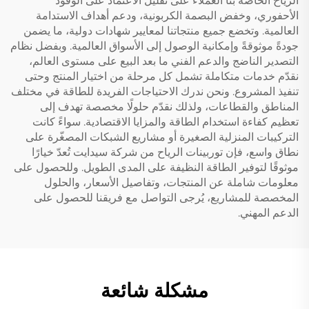
الرياح الخاصة بنا العملاء على تقليل الاعتماد على الوقود
الأحفوري، وخفض البصمة الكربونية، ودعم أهداف الاستدامة
العالمية. وتخضع جميع منتجاتنا لمعايير شهادات دولية، ما يضمن
جودةً موثوقةً وإمكانية الوصول إلى الأسواق العالمية. وبفضل نظام
التصدير الناضج والدعم الفني ما بعد البيع على مستوى العالم،
نقدّم خدمات متكاملة تشمل كل مرحلة من اختيار المنتج وحتى
تنفيذ المشروع. ونحن ندرك الاحتياجات الفريدة للطاقة في مختلف
المناطق والقطاعات، ولذلك نقدّم حلولًا مخصصة تهدف إلى
تعظيم كفاءة استخدام الطاقة والمزايا الاقتصادية. سواءً كانت
التركيبات المنزلية الصغيرة أو مشاريع الشبكات المصغّرة على
نطاق واسع، فإن توربينات الرياح من شركة سيدايت تُعدّ خيارًا
موثوقًا لتوفير الطاقة النظيفة على المدى الطويل. وللحصول على
معلومات شاملة عن المنتجات، وتفاصيل الأسعار، والحلول
المخصصة للمشاريع، يُرجى التواصل مع فريقنا للحصول على
الدعم المهني.
مشكلة شائعة