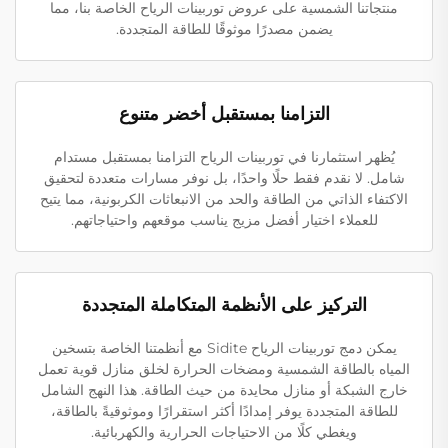
منتجاتنا الشمسية على عروض توربينات الرياح الخاصة بنا، مما
يضمن مصدرًا موثوقًا للطاقة المتجددة.
التزامنا بمستقبل أخضر متنوع
يُظهر استثمارنا في توربينات الرياح التزامنا بمستقبل مستدام
شامل. لا نقدم فقط حلًا واحدًا، بل نوفر مسارات متعددة لتحقيق
الاكتفاء الذاتي من الطاقة والحد من الانبعاثات الكربونية، مما يتيح
للعملاء اختيار أفضل مزيج يناسب موقعهم واحتياجاتهم.
التركيز على الأنظمة المتكاملة المتجددة
يمكن دمج توربينات الرياح Sidite مع أنظمتنا الخاصة بتسخين
المياه بالطاقة الشمسية ومضخات الحرارة لخلق منازل قوية تعمل
خارج الشبكة أو منازل محايدة من حيث الطاقة. هذا النهج الشامل
للطاقة المتجددة يوفر إمدادًا أكثر استقرارًا وموثوقيةً بالطاقة،
ويغطي كلًا من الاحتياجات الحرارية والكهربائية.