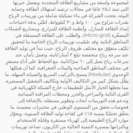
لمجموعة واسعة من مشاريع الطاقة المتجددة. وبفضل خبرتها
التي تمتد لـ٢٥ عامًا في مجالات ترشيد استهلاك الطاقة وحماية
البيئة، نجحت الشركة في بناء تشكيلة شاملة من توربينات الرياح
بقدرات تتراوح بين ١٠٠ واط و٣٠ كيلوواط، لتلبّي بدقة احتياجات
إمداد الطاقة للمنازل، وأنظمة الطاقة للمزارع، ومشاريع الشبكات
المصغّرة (Micro-grid)، والطلب على الطاقة المستقلة في
المناطق النائية. وقد صُمّمت توربينات الرياح الخاصة بنا لتحقيق
تكيّف متفوّق مع مختلف ظروف الرياح، حيث تبدأ في توليد الطاقة
عند سرعة رياح منخفضة تبلغ ٣ أمتار/ثانية، وتعمل بأمان عند
سرعات رياح تصل إلى ٦٠ مترًا/ثانية، مع الحفاظ على أداءٍ مستقرٍ
في مختلف المناطق المناخية والبيئات الجغرافية. كما أن هيكلها
الوحدوي (Modular) يسمح بالتركيب السريع والصيانة السهلة، ما
يقلّل بشكل كبير من التكاليف الأولية وتكاليف التشغيل المستمرة،
مما يجعلها الخيار الأمثل للتطبيقات خارج الشبكة الكهربائية في
القرى النائية والمراعي والجزر ومحطات المراقبة الميدانية.
وتدعم هذه التوربينات أبحاث وتطوير مستقلة، بالإضافة إلى
فحوصات تحقق من المستوى الوطني في مختبرات معتمدة، ما
يحقّق تحسّنًا بنسبة ١٥٪ في كفاءة توليد الطاقة السنوية، ويحوّل
موارد الرياح الطبيعية إلى كهرباء مستقرة وقابلة للاستخدام.
وبالتزامها بمسيرة التنمية الخالية من الكربون، تساعد توربينات