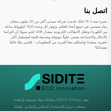
اتصل بنا
بخبرة تمتد لـ 19 عامًا، قدمت شركة سيدتي أكثر من 20 مليون سخان
مياه شمسي في جميع أنحاء العالم، وتوفر كل وحدة 1500 كيلوواط ساعة
من الكهرباء وتقلل الانبعاثات الكربونية بمقدار 408 كجم سنويًا. إن التزامنا
بالابتكار والاستدامة يضمن حلولًا موثوقة وصديقة للبيئة لمستقبل أكثر
خضرة. يسعدنا تواصلكم معنا للمزيد من المعلومات – فلنبني معًا عالمًا
مستدامًا!
توفر SIDITE Energy سخانات مياه شمسية وأنظمة
مضخات حرارة للاستخدام السكني والتجاري. تقنياتنا