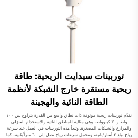
توربينات سيدايت الريحية: طاقة
ريحية مستقرة خارج الشبكة لأنظمة
الطاقة النائية والهجينة
نقدّم توربينات ريحية موثوقة ذات نطاق واسع من القدرة يتراوح بين ١٠٠
واط و٣٠ كيلوواط، وهي مثالية للمناطق النائية والاستخدام المنزلي
والمزارع والشبكات المصغرة. وتبدأ هذه التوربينات في العمل عند سرعة
رياح تبلغ ٣ أمتار/ثانية، وتتحمل سرعات رياح تصل إلى ٦٠ متراً/ثانية، كما