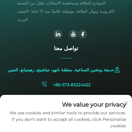
الموفرة للطاقة ومنخفضة الانبعاثات تقلل من البصمة
الكربونية وتوفّر الطاقة. موثوقة عالميًا منذ 19 عامًا. اكتشف
المزيد.
تواصل معنا
حديقة يوتشين الصناعية، منطقة نانهو، جياشينغ، زهيجيانغ، الصين
+86-573-83224422
[email protected]
We value your privacy
We use cookies and similar tools to provide our services.
If you don't want to accept all cookies, click Personalize
cookies.