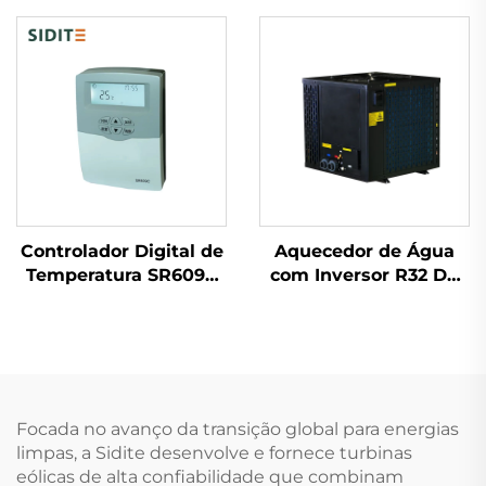
AC Capacidade de
Alta Pressão Trocador
150L-500L Eficiente
de Calor Instalação
em Energia Tanque
Fácil Plano Aquecedor
Interno Galvanizado
de Água ao Ar Livre
SPCC para Residências
Freestanding
Controlador Digital de
Aquecedor de Água
Temperatura SR609C
com Inversor R32 DC
para Sistemas Solares
Ecológico e de Alta
Pressurizados
Eficiência para
Aquecimento em 3
Aquecimento de
Etapas ±2℃ Precisão
Piscinas Internas e
Potência de
Externas
Aquecimento Auxiliar
Focada no avanço da transição global para energias
de 2000W
limpas, a Sidite desenvolve e fornece turbinas
eólicas de alta confiabilidade que combinam