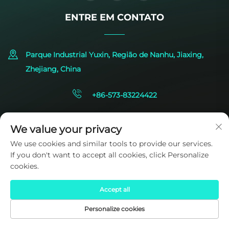
ENTRE EM CONTATO
Parque Industrial Yuxin, Região de Nanhu, Jiaxing,
Zhejiang, China
+86-573-83224422
[email protected]
We value your privacy
We use cookies and similar tools to provide our services.
If you don't want to accept all cookies, click Personalize
cookies.
Accept all
Direitos autorais © 2025 por SIDITE Energy Co., Ltd.
Política de
Privacidade
Personalize cookies
PÁGINA INICIAL
PRODUTOS
E-MAIL
TEL