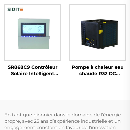
avancée pour une
absorption de chaleur
à haute efficacité
Composant principal
des chauffe-eau
SR868C9 Contrôleur
Pompe à chaleur eau
Solaire Intelligent
chaude R32 DC
Unité de Contrôle par
Inverter, Système
Différentiel de
écologique et haut
Température pour
rendement pour le
Systèmes à 1
chauffage de piscines
Collecteur et 1
intérieures et
Réservoir 4 Relais 5
extérieures
En tant que pionnier dans le domaine de l’énergie
Parties chauffantes
propre, avec 25 ans d’expérience industrielle et un
engagement constant en faveur de l’innovation