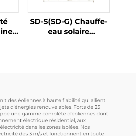
ité
SD-S(SD-G) Chauffe-
bine
eau solaire
nium
économique et
e à
écologique haute
ions
pression
s
polyuréthane non
iens
pressurisé pour
hôtels autostandards
nit des éoliennes à haute fiabilité qui allient
ets d'énergies renouvelables. Forts de 25
veloppé une gamme complète d'éoliennes dont
nement électrique résidentiel, aux
ectricité dans les zones isolées. Nos
ctricité dès 3 m/s et fonctionnent en toute