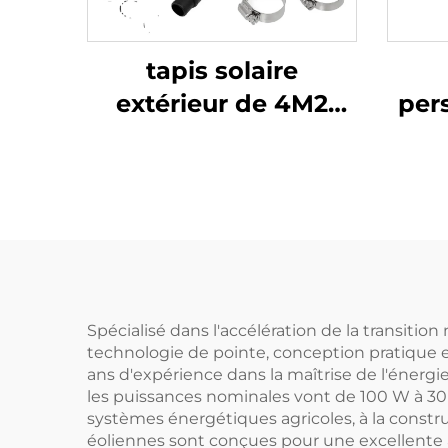
tapis solaire
extérieur de 4M2
per
pour piscines,
OEM
solution de
Tu
chauffage solaire
100
écologique
Aut
Éol
Spécialisé dans l'accélération de la transition
technologie de pointe, conception pratique e
ans d'expérience dans la maîtrise de l'éner
les puissances nominales vont de 100 W à 30
systèmes énergétiques agricoles, à la constr
éoliennes sont conçues pour une excellente ad