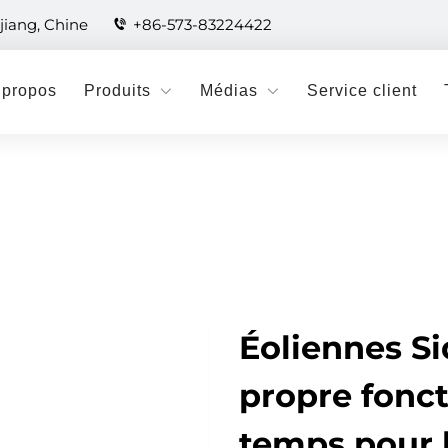
jiang, Chine
+86-573-83224422
 propos
Produits
Médias
Service client
Éoliennes Si
propre fonct
temps pour l