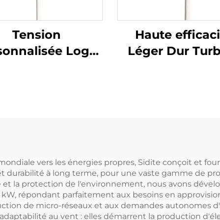
Tension
Haute efficac
sonnalisée Logo
Léger Dur Tur
 Axe Horizontal
HAWT en alumi
rbine Éolienne
coulé Démarr
W-50kW Système
faible vent Opt
onome d'Énergie
de 3/5 pale
ienne avec Logo
Générateurs éol
 mondiale vers les énergies propres, Sidite conçoit et four
t durabilité à long terme, pour une vaste gamme de proj
gie et la protection de l'environnement, nous avons dé
 kW, répondant parfaitement aux besoins en approvision
uction de micro-réseaux et aux demandes autonomes d'él
aptabilité au vent : elles démarrent la production d'éle