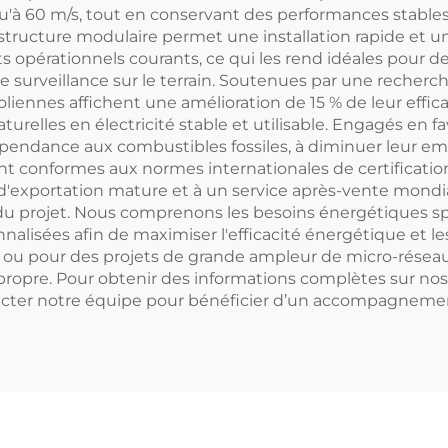
squ'à 60 m/s, tout en conservant des performances stable
ructure modulaire permet une installation rapide et un 
ts opérationnels courants, ce qui les rend idéales pour de
ons de surveillance sur le terrain. Soutenues par une re
oliennes affichent une amélioration de 15 % de leur effica
aturelles en électricité stable et utilisable. Engagés e
épendance aux combustibles fossiles, à diminuer leur emp
t conformes aux normes internationales de certification,
exportation mature et à un service après-vente mondial,
 du projet. Nous comprenons les besoins énergétiques sp
nnalisées afin de maximiser l'efficacité énergétique et 
e ou pour des projets de grande ampleur de micro-réseau
propre. Pour obtenir des informations complètes sur nos p
ntacter notre équipe pour bénéficier d’un accompagnemen