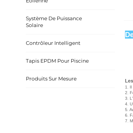
Éolienne
Système De Puissance
Solaire
De
Contrôleur Intelligent
Tapis EPDM Pour Piscine
Produits Sur Mesure
Les
1. I
2. 
3. L
4. U
5. A
6. F
7. 