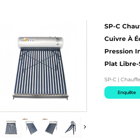
SP-C Chau
Cuivre À 
Pression I
Plat Libre
SP-C | Chauffe
Enquête