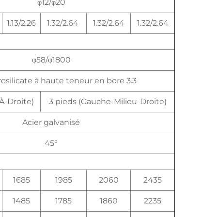
φ12/φ20
1.13/2.26
1.32/2.64
1.32/2.64
1.32/2.64
φ58/φ1800
osilicate à haute teneur en bore 3.3
À-Droite)
3 pieds (Gauche-Milieu-Droite)
Acier galvanisé
45°
1685
1985
2060
2435
1485
1785
1860
2235