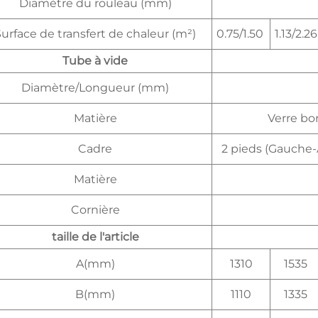
Diamètre du rouleau (mm)
urface de transfert de chaleur (m²)
0.75/1.50
1.13/2.26
Tube à vide
Diamètre/Longueur (mm)
Matière
Verre bor
Cadre
2 pieds (Gauche-
Matière
Cornière
taille de l'article
A(mm)
1310
1535
B(mm)
1110
1335