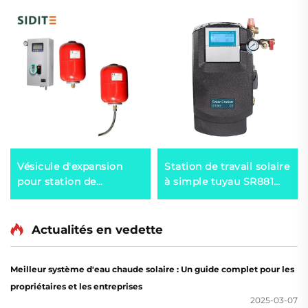
Vésicule d'expansion
Station de travail solaire
pour station de
à simple tuyau SR881
chauffage solaire
pour système séparé
extérieure, capacité
sous pression
thermique 0.025
Actualités en vedette
calculateur pour
systèmes à double
Meilleur système d'eau chaude solaire : Un guide complet pour les
échangeur de chaleur,
propriétaires et les entreprises
plastique
2025-03-07