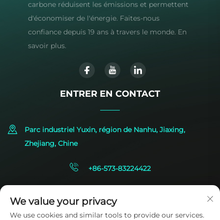
carbone réduisent les émissions et permettent
d'économiser de l'énergie. Faites-nous
confiance depuis 19 ans à travers le monde. En
savoir plus.
ENTRER EN CONTACT
Parc industriel Yuxin, région de Nanhu, Jiaxing,
Zhejiang, Chine
+86-573-83224422
[email protected]
We value your privacy
We use cookies and similar tools to provide our services.