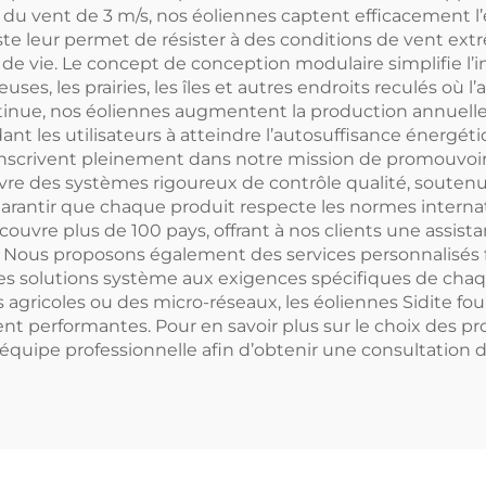
u vent de 3 m/s, nos éoliennes captent efficacement l’
ste leur permet de résister à des conditions de vent ext
 de vie. Le concept de conception modulaire simplifie l’
les prairies, les îles et autres endroits reculés où l’accès
inue, nos éoliennes augmentent la production annuelle 
 aidant les utilisateurs à atteindre l’autosuffisance énergé
inscrivent pleinement dans notre mission de promouvoir l
e des systèmes rigoureux de contrôle qualité, soutenus
e garantir que chaque produit respecte les normes intern
ouvre plus de 100 pays, offrant à nos clients une assist
tif. Nous proposons également des services personnalisés
les solutions système aux exigences spécifiques de chaqu
agricoles ou des micro-réseaux, les éoliennes Sidite fou
performantes. Pour en savoir plus sur le choix des prod
équipe professionnelle afin d’obtenir une consultation dé