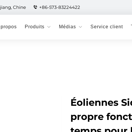
jiang, Chine
+86-573-83224422
 propos
Produits
Médias
Service client
Éoliennes Si
propre fonct
temps pour l