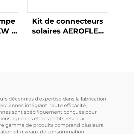
ompe
Kit de connecteurs
KW à
solaires AEROFLEX
 avec
haute température
versé
Système de
tuyauterie isolée
EPDM pour
applications
de
thermiques solaires
nt,
Sans soudure requise
rs décennies d’expertise dans la fabrication
oliennes intégrant haute efficacité,
nt
liennes sont spécifiquement conçues pour
ons agricoles et des petits réseaux
Notre gamme de produits comprend plusieurs
lication et niveaux de consommation