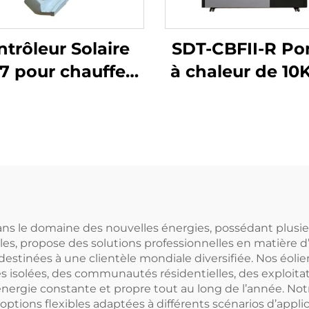
trôleur Solaire
SDT-CBFII-R P
7 pour chauffe-
à chaleur de 10
u solaire sans
haute efficacité
pression
compresseur in
Mitsubishi.
Réfrigérant
R32/R410a,
respectueux 
l'environneme
ans le domaine des nouvelles énergies, possédant plusieu
s, propose des solutions professionnelles en matière d’é
fonctionneme
 destinées à une clientèle mondiale diversifiée. Nos éo
silencieux.
isolées, des communautés résidentielles, des exploitati
d’énergie constante et propre tout au long de l’année. 
 options flexibles adaptées à différents scénarios d’app