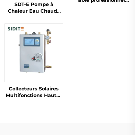
isolé professionnel
SDT-E Pompe à
pour réservoir de
Chaleur Eau Chaude
collecteur solaire
Commerciale EVI pour
thermique avec
Hôtels, Capacité 150L-
tuyaux solaires pré-
500L, Coque
isolés simples et
Galvanisée Économe
tuyaux d'eau ondulés
en Énergie, Réservoir
Intérieur SPCC
Collecteurs Solaires
Multifonctions Hautes
Températures
Installation Compacte
Facile Station Solaire
Systèmes à Pression
Séparée Contrôle du