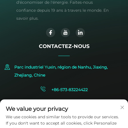
d'économiser de l'énergie. Faites-nous
confiance depuis 19 ans à travers le monde. En
savoir plus.
CONTACTEZ-NOUS
Parc industriel Yuxin, région de Nanhu, Jiaxing,
Zhejiang, Chine
+86-573-83224422
[email protected]
We value your privacy
We use cookies and similar tools to provide our services.
If you don't want to accept all cookies, click Personalize