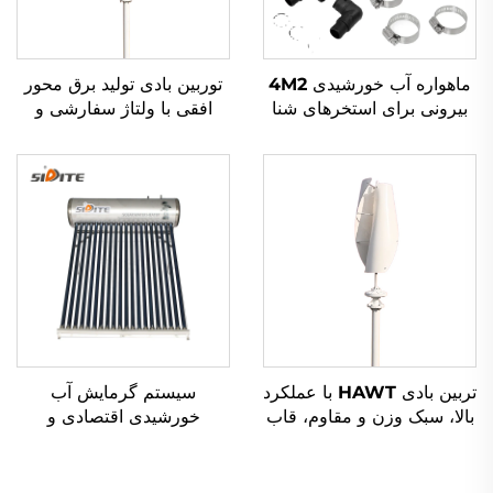
ماهواره آب خورشیدی 4M2
توربین بادی تولید برق محور
بیرونی برای استخرهای شنا
افقی با ولتاژ سفارشی و
راه حل گرمایشی خورشیدی
لوگو OEM، قدرت 100W تا
دوستدار محیط زیست
50kW برای سیستم بادی
بی‌شبکه با لوگو
تربین بادی HAWT با عملکرد
سیستم گرمایش آب
بالا، سبک وزن و مقاوم، قاب
خورشیدی اقتصادی و
آلومینیومی تراشیده، شروع
دوستانه با محیط زیست مدل
کار با سرعت باد پایین، گزینه
SD-S(SD-G) با فشار بالا
های 3/5 تیغه برای تولیدکننده
پلی‌یورتان و غیرفشاری برای