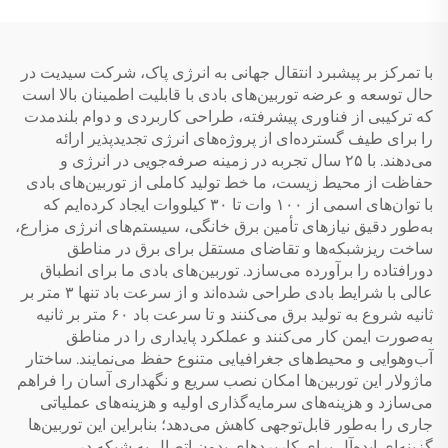
های انرژی بادی
هتل‌ها و مستقل
با تمرکز بر پیشبرد انتقال جهانی به انرژی پاک، شرکت سیدیت در
حال توسعه و عرضه توربین‌های بادی با قابلیت اطمینان بالا است
که ترکیبی از فناوری پیشرفته، طراحی کاربردی و دوام بلندمدت
را برای طیف گسترده‌ای از پروژه‌های انرژی تجدیدپذیر ارائه
می‌دهند. با ۲۵ سال تجربه در زمینه صرفه‌جویی در انرژی و
حفاظت از محیط زیست، ما خط تولید کاملی از توربین‌های بادی
با توان‌های اسمی از ۱۰۰ وات تا ۳۰ کیلووات ایجاد کرده‌ایم که
به‌طور دقیق نیازهای تأمین برق خانگی، سیستم‌های انرژی مزارع،
ساخت ریزشبکه‌ها و تقاضای مستقل برای برق در مناطق
دورافتاده را برآورده می‌سازد. توربین‌های بادی ما برای انطباق
عالی با شرایط بادی طراحی شده‌اند و از سرعت باد تنها ۳ متر بر
ثانیه شروع به تولید برق می‌کنند و تا سرعت باد ۶۰ متر بر ثانیه
به‌صورت ایمن کار می‌کنند و عملکرد پایداری را در مناطق
آب‌وهوایی و محیط‌های جغرافیایی متنوع حفظ می‌نمایند. ساختار
ماژولار این توربین‌ها امکان نصب سریع و نگهداری آسان را فراهم
می‌سازد و هزینه‌های سرمایه‌گذاری اولیه و هزینه‌های عملیاتی
جاری را به‌طور قابل‌توجهی کاهش می‌دهد؛ بنابراین این توربین‌ها
گزینه‌ای ایده‌آل برای کاربردهای بدون اتصال به شبکه در