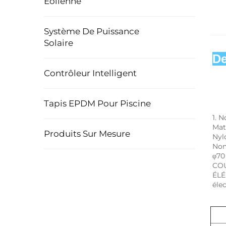
Éolienne
Système De Puissance
Solaire
De
Contrôleur Intelligent
Tapis EPDM Pour Piscine
1. 
Mat
Produits Sur Mesure
Nyl
Nom
φ70
COU
ÉLÉ
élec