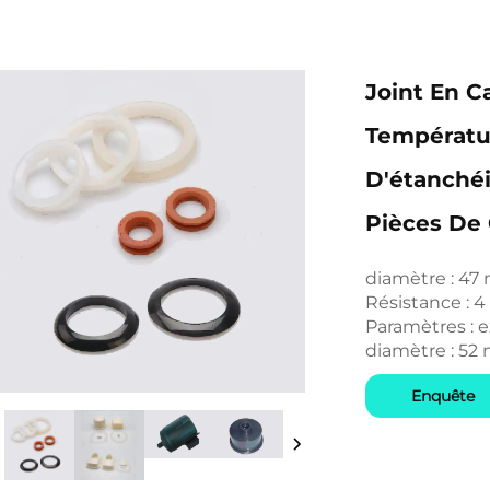
Joint En C
Températur
D'étanché
Pièces De
diamètre : 4
Résistance : 
Paramètres : e
diamètre : 52
Enquête