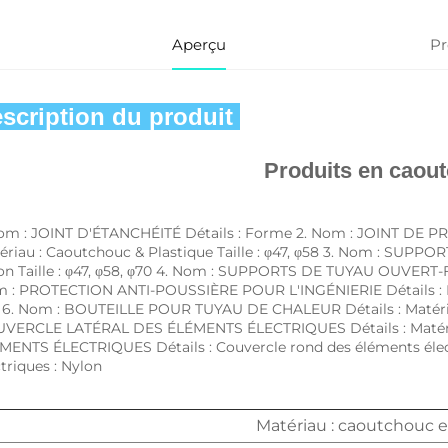
Aperçu
Pr
scription du produit 
Produits en caou
Nom : JOINT D'ÉTANCHÉITÉ Détails : Forme 2. Nom : JOINT DE 
ériau : Caoutchouc & Plastique Taille : φ47, φ58 3. Nom : SUPPO
on Taille : φ47, φ58, φ70 4. Nom : SUPPORTS DE TUYAU OUVERT-FERM
 : PROTECTION ANTI-POUSSIÈRE POUR L'INGÉNIERIE Détails : Matér
 6. Nom : BOUTEILLE POUR TUYAU DE CHALEUR Détails : Matériau :
VERCLE LATÉRAL DES ÉLÉMENTS ÉLECTRIQUES Détails : Matér
MENTS ÉLECTRIQUES Détails : Couvercle rond des éléments élect
triques : Nylon 
Matériau : caoutchouc e