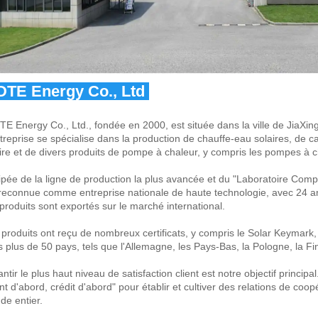
DTE Energy Co., Ltd 
TE Energy Co., Ltd., fondée en 2000, est située dans la ville de JiaXin
treprise se spécialise dans la production de chauffe-eau solaires, de ca
ire et de divers produits de pompe à chaleur, y compris les pompes à c
pée de la ligne de production la plus avancée et du "Laboratoire Com
reconnue comme entreprise nationale de haute technologie, avec 24 ans
produits sont exportés sur le marché international. 
produits ont reçu de nombreux certificats, y compris le Solar Keymark
 plus de 50 pays, tels que l'Allemagne, les Pays-Bas, la Pologne, la Finla
ntir le plus haut niveau de satisfaction client est notre objectif princi
ent d'abord, crédit d'abord" pour établir et cultiver des relations de c
e entier. 