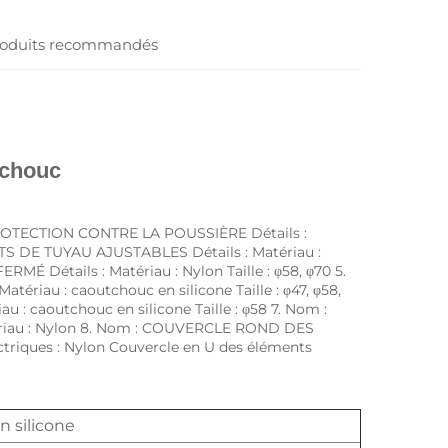
oduits recommandés
tchouc 
PROTECTION CONTRE LA POUSSIÈRE Détails : 
RTS DE TUYAU AJUSTABLES Détails : Matériau : 
É Détails : Matériau : Nylon Taille : φ58, φ70 5. 
iau : caoutchouc en silicone Taille : φ47, φ58, 
 caoutchouc en silicone Taille : φ58 7. Nom : 
iau : Nylon 8. Nom : COUVERCLE ROND DES 
riques : Nylon Couvercle en U des éléments 
n silicone