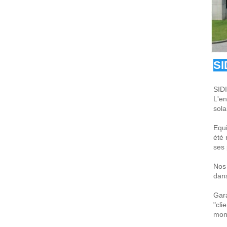
SI
SIDI
L'en
sola
Equi
été 
ses 
Nos 
dans
Gara
"cli
mond