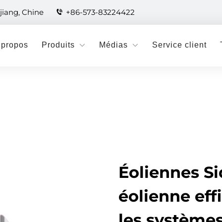
jiang, Chine
+86-573-83224422
 propos
Produits
Médias
Service client
Éoliennes Si
éolienne eff
les systèmes