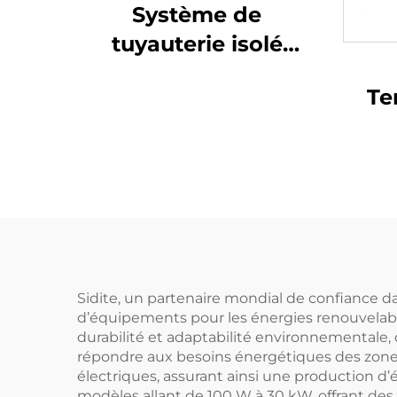
Système de
tuyauterie isolé
professionnel pour
Te
réservoir de
Sond
collecteur solaire
thermique avec
parties flexibles en
R
acier inoxydable pré-
Cor
isolées pour l'eau
chaude
S
Sidite, un partenaire mondial de confiance d
d’équipements pour les énergies renouvelable
Pre
durabilité et adaptabilité environnementale,
répondre aux besoins énergétiques des zones 
électriques, assurant ainsi une production 
modèles allant de 100 W à 30 kW, offrant des