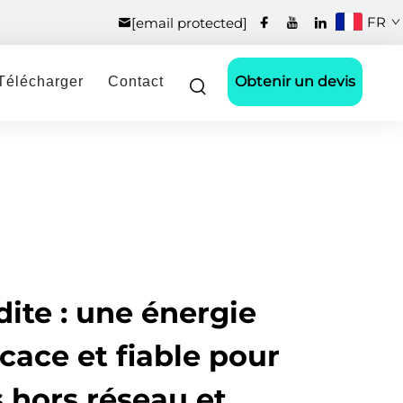
FR
[email protected]
Obtenir un devis
Télécharger
Contact
dite : une énergie
icace et fiable pour
 hors réseau et