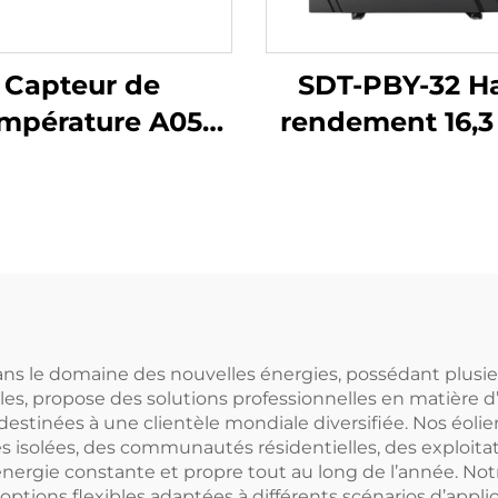
Capteur de
SDT-PBY-32 H
mpérature A05
rendement 16,
e de Capteur de
Chauffage de pi
Température
R32 Compress
Inoxydable
courant contin
ésistante à la
double rotati
rosion Adaptée
basse
aux Systèmes
consommation
olaires à Haut
Pompe à chal
ans le domaine des nouvelles énergies, possédant plusieu
s, propose des solutions professionnelles en matière d’é
ssion pour l'Eau
électrique
 destinées à une clientèle mondiale diversifiée. Nos éo
domestiqu
isolées, des communautés résidentielles, des exploitati
d’énergie constante et propre tout au long de l’année. 
 options flexibles adaptées à différents scénarios d’app