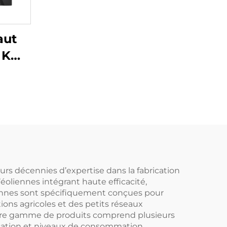
aut
3 KW
scine
eur
u à
on
 ABS
eur
rs décennies d’expertise dans la fabrication
oliennes intégrant haute efficacité,
liennes sont spécifiquement conçues pour
e
ons agricoles et des petits réseaux
Notre gamme de produits comprend plusieurs
lication et niveaux de consommation