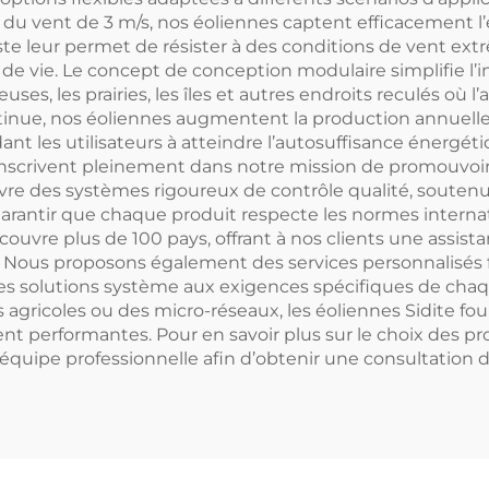
u vent de 3 m/s, nos éoliennes captent efficacement l’
ste leur permet de résister à des conditions de vent ext
 de vie. Le concept de conception modulaire simplifie l’
les prairies, les îles et autres endroits reculés où l’accès
inue, nos éoliennes augmentent la production annuelle 
 aidant les utilisateurs à atteindre l’autosuffisance énergé
inscrivent pleinement dans notre mission de promouvoir l
e des systèmes rigoureux de contrôle qualité, soutenus
e garantir que chaque produit respecte les normes intern
ouvre plus de 100 pays, offrant à nos clients une assist
tif. Nous proposons également des services personnalisés
les solutions système aux exigences spécifiques de chaqu
agricoles ou des micro-réseaux, les éoliennes Sidite fou
performantes. Pour en savoir plus sur le choix des prod
équipe professionnelle afin d’obtenir une consultation dé