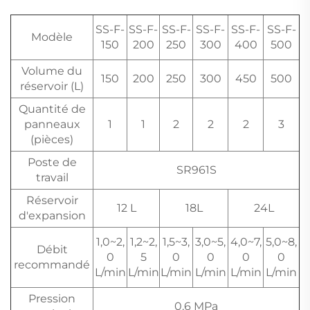
SS-F-
SS-F-
SS-F-
SS-F-
SS-F-
SS-F-
Modèle
150
200
250
300
400
500
Volume du
150
200
250
300
450
500
réservoir (L)
Quantité de
panneaux
1
1
2
2
2
3
(pièces)
Poste de
SR961S
travail
Réservoir
12 L
18L
24L
d'expansion
1,0~2,
1,2~2,
1,5~3,
3,0~5,
4,0~7,
5,0~8,
Débit
0
5
0
0
0
0
recommandé
L/min
L/min
L/min
L/min
L/min
L/min
Pression
0,6 MPa