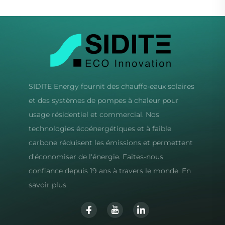
SIDITE Energy fournit des chauffe-eaux solaires
et des systèmes de pompes à chaleur pour
usage résidentiel et commercial. Nos
technologies écoénergétiques et à faible
carbone réduisent les émissions et permettent
d'économiser de l'énergie. Faites-nous
confiance depuis 19 ans à travers le monde. En
savoir plus.