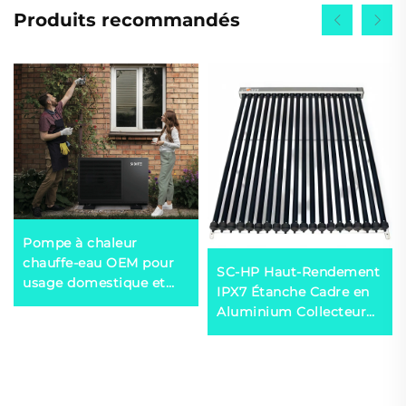
Produits recommandés
Pompe à chaleur
chauffe-eau OEM pour
SC-HP Haut-Rendement
usage domestique et
IPX7 Étanche Cadre en
commercial Logo
Aluminium Collecteur
personnalisé Structure
Solaire à Tubes Vides
pour système de
Chauffe-Eau Solaire
chauffage de piscine -
Laine de Roche Hôtel
R290 R410a R32
Extérieur