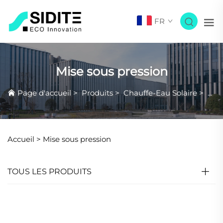
FR
Mise sous pression
Page d'accueil
>
Produits
>
Chauffe-Eau Solaire
>
Mise
Accueil >
Mise sous pression
TOUS LES PRODUITS