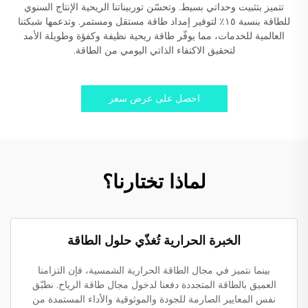
تتميز بتثبيت وحداتي بسيط. وتحسّن توربيناتنا الريحية الإنتاج السنوي
للطاقة بنسبة ١٥٪ لتوفير إمداد طاقة مستقل ومستمر. وتدعمها شبكتنا
العالمية للخدمات، مما يوفّر طاقة ريحية نظيفة وكفؤة وطويلة الأمد
لتحقيق الاكتفاء الذاتي اليومي من الطاقة.
احصل على عرض سعر
لماذا تختارنا؟
الخبرة الحرارية تُغذّي حلول الطاقة
بينما نتميز في مجال الطاقة الحرارية الشمسية، فإن التزامنا
العميق بالطاقة المتجددة دفعنا لدخول مجال طاقة الرياح. نطبّق
نفس المعايير الصارمة للجودة والموثوقية والأداء المستمدة من