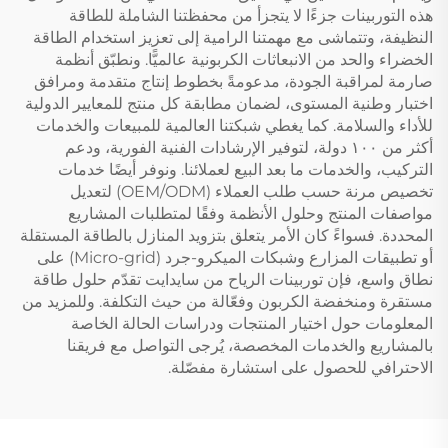
هذه التوربينات جزءًا لا يتجزأ من محفظتنا الشاملة للطاقة
النظيفة، وتتماشى مع مهمتنا الرامية إلى تعزيز استخدام الطاقة
الخضراء والحد من الانبعاثات الكربونية عالميًّا. ونطبّق أنظمة
صارمة لمراقبة الجودة، مدعومةً بخطوط إنتاج متقدمة ومرافق
اختبار وطنية المستوى، لضمان مطابقة كل منتج للمعايير الدولية
للأداء والسلامة. كما يغطي شبكتنا العالمية للمبيعات والخدمات
أكثر من ١٠٠ دولة، لتوفير الإرشادات الفنية الفورية، ودعم
التركيب، والخدمات ما بعد البيع لعملائنا. ونوفر أيضًا خدمات
تخصيص مرنة حسب طلب العملاء (OEM/ODM) لتعديل
مواصفات المنتج وحلول الأنظمة وفقًا لمتطلبات المشاريع
المحددة. فسواءً كان الأمر يتعلق بتزويد المنازل بالطاقة المستقلة
أو تطبيقات المزارع وشبكات الميكرو-جرد (Micro-grid) على
نطاق واسع، فإن توربينات الرياح من سايدايت تقدّم حلول طاقة
مستقرة ومنخفضة الكربون وفعّالة من حيث التكلفة. وللمزيد من
المعلومات حول اختيار المنتجات ودراسات الحالة الخاصة
بالمشاريع والخدمات المخصصة، يُرجى التواصل مع فريقنا
الاحترافي للحصول على استشارة مفصّلة.