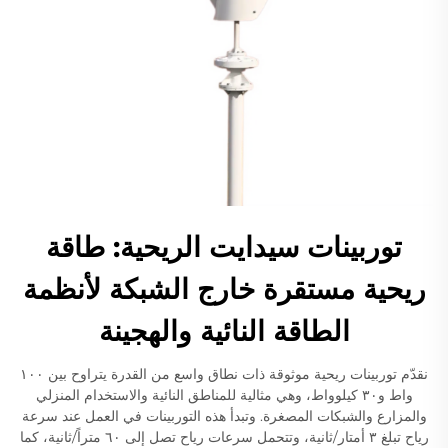
توربينات سيدايت الريحية: طاقة
ريحية مستقرة خارج الشبكة لأنظمة
الطاقة النائية والهجينة
نقدّم توربينات ريحية موثوقة ذات نطاق واسع من القدرة يتراوح بين ١٠٠
واط و٣٠ كيلوواط، وهي مثالية للمناطق النائية والاستخدام المنزلي
والمزارع والشبكات المصغرة. وتبدأ هذه التوربينات في العمل عند سرعة
رياح تبلغ ٣ أمتار/ثانية، وتتحمل سرعات رياح تصل إلى ٦٠ متراً/ثانية، كما