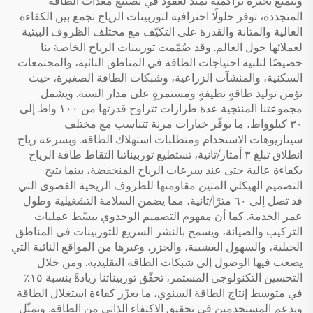
وتتمتع بخبرة تراكمية تمتد لعقود في تصنيع معدات الطاقة
المتجددة، توفر حلولًا احترافية لتوربينات الرياح تجمع بين الكفاءة
العالية والمتانة والقدرة على التكيّف مع مختلف الظروف البيئية
لعملائها حول العالم. وقد صُمّمت توربينات الرياح الخاصة بنا
خصيصًا لتلبية احتياجات الطاقة في المناطق النائية، والمجتمعات
السكنية، والمنشآت الزراعية، وشبكات الطاقة الصغيرة، حيث
تؤمن توليد طاقةٍ نظيفةٍ ومستمرةٍ على مدار السنة. ويشمل
مجموعتنا المنتجية عدة طرازات تتراوح قدرتها من ١٠٠ واط إلى
٣٠ كيلوواط، ما يوفّر خيارات مرنة تتناسب مع مختلف
سيناريوهات الاستخدام ومتطلبات استهلاك الطاقة. وبسرعة رياح
انطلاق تبلغ ٣ أمتار/ثانية، تستطيع توربيناتنا التقاط طاقة الرياح
بكفاءة عالية حتى عند سرعات الرياح المنخفضة، بينما يتيح
التصميم الهيكلي المتين مقاومتها للظروف الريحية القصوى التي
قد تصل إلى ٦٠ مترًا/ثانية، مما يضمن السلامة التشغيلية وطول
عمر الخدمة. كما أن مفهوم التصميم الوحدوي يبسّط عمليات
التركيب والصيانة، ويسمح بالنشر السريع للتوربينات في المناطق
الجبلية، والسهول العشبية، والجزر، وغيرها من المواقع النائية التي
يصعب فيها الوصول إلى شبكات الطاقة التقليدية. ومن خلال
التحسين التكنولوجي المستمر، تحقّق توربيناتنا زيادةً بنسبة ١٥٪
في متوسط إنتاج الطاقة السنوي، ما يعزّز كفاءة استغلال الطاقة
ويدعم المستخدمين في تحقيق الاكتفاء الذاتي من الطاقة. وتمثّل