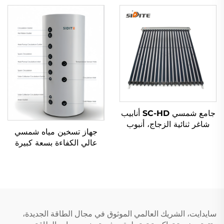
لأنظمة مبادل حراري مزدوجة
من البلاستيك
جامع شمسي SC-HD أنابيب
شاغر ثنائية الزجاج، أنبوب
جهاز تسخين مياه شمسي
حراري نحاسي أحمر، مقاومة
عالي الكفاءة بسعة كبيرة
درجة حرارة -35°C منخفضة،
SP-T مع تخزين تحت الضغط
خارجي مستقل
وجمع حراري متعدد
الاستخدامات للفنادق، مستقل
التثبيت
سايدايت، الشريك العالمي الموثوق في مجال الطاقة الجديدة،