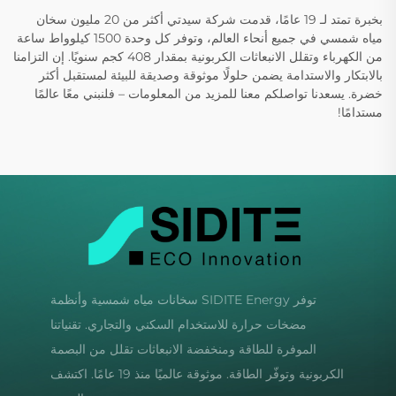
بخبرة تمتد لـ 19 عامًا، قدمت شركة سيدتي أكثر من 20 مليون سخان
مياه شمسي في جميع أنحاء العالم، وتوفر كل وحدة 1500 كيلوواط ساعة
من الكهرباء وتقلل الانبعاثات الكربونية بمقدار 408 كجم سنويًا. إن التزامنا
بالابتكار والاستدامة يضمن حلولًا موثوقة وصديقة للبيئة لمستقبل أكثر
خضرة. يسعدنا تواصلكم معنا للمزيد من المعلومات – فلنبني معًا عالمًا
مستدامًا!
توفر SIDITE Energy سخانات مياه شمسية وأنظمة
مضخات حرارة للاستخدام السكني والتجاري. تقنياتنا
الموفرة للطاقة ومنخفضة الانبعاثات تقلل من البصمة
الكربونية وتوفّر الطاقة. موثوقة عالميًا منذ 19 عامًا. اكتشف