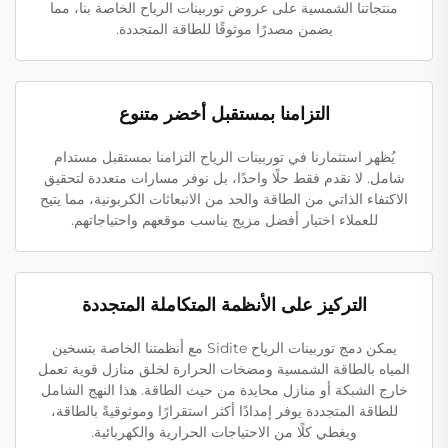
منتجاتنا الشمسية على عروض توربينات الرياح الخاصة بنا، مما
يضمن مصدرًا موثوقًا للطاقة المتجددة.
التزامنا بمستقبل أخضر متنوع
يُظهر استثمارنا في توربينات الرياح التزامنا بمستقبل مستدام
شامل. لا نقدم فقط حلًا واحدًا، بل نوفر مسارات متعددة لتحقيق
الاكتفاء الذاتي من الطاقة والحد من الانبعاثات الكربونية، مما يتيح
للعملاء اختيار أفضل مزيج يناسب موقعهم واحتياجاتهم.
التركيز على الأنظمة المتكاملة المتجددة
يمكن دمج توربينات الرياح Sidite مع أنظمتنا الخاصة بتسخين
المياه بالطاقة الشمسية ومضخات الحرارة لخلق منازل قوية تعمل
خارج الشبكة أو منازل محايدة من حيث الطاقة. هذا النهج الشامل
للطاقة المتجددة يوفر إمدادًا أكثر استقرارًا وموثوقيةً بالطاقة،
ويغطي كلًا من الاحتياجات الحرارية والكهربائية.