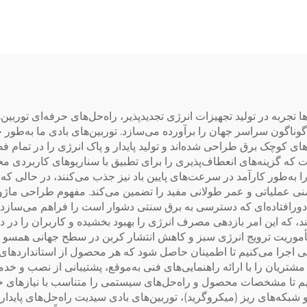
فضای باز با کیفیت ب
جربه در تولید تجهیزات انرژی تجدیدپذیر، راه‌حل‌های حرفه‌ای توربین‌های 
اگون سراسر جهان را برآورده می‌سازد. توربین‌های بادی ما به‌طور 
ی کوچک برق طراحی شده‌اند و تولید پایدار و پاک انرژی را در تما
ا قدرتی از ۱۰۰ وات تا ۳۰ کیلووات است که گزینه‌های انعطاف‌پذیری را برای تطبیق با سنار
ی ما انرژی باد را به‌طور کارآمد در سرعت‌های پایین باد نیز جذب می‌کنند، در
فراهم می‌سازد و ایمنی عملیاتی و عمر طولانی مفید را تضمین می‌کند. مفهوم طر
ورافتاده‌ای که دسترسی به برق سنتی دشوار است را فراهم می‌سازد. 
نرژی را ۱۵ درصد افزایش می‌دهند، که این امر بازدهی مصرف انرژی را بهبود بخشیده و کار
مأموریت ترویج انرژی سبز و کاهش انتشار کربن در سطح جهانی همسو هس
اجرا می‌کنیم تا اطمینان حاصل شود که هر محصول از استانداردهای ب
ز ۱۰۰ کشور فعالیت دارد و مشتریان را با ارائه راهنمایی‌های فنی به‌موقع، پشتیبان
ف‌پذیر OEM/ODM را ارائه می‌دهیم تا مشخصات محصول و راه‌حل‌های سیستمی را متناسب 
ه‌های ریز (میکروگرید)، توربین‌های بادی سیدیت راه‌حل‌های پایدار، ک