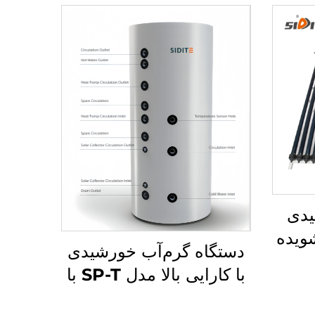
یدی
ی شویده
دستگاه گرم‌آب خورشیدی
ی مس
با کارایی بالا مدل SP-T با
ر دما
ذخیره‌سازی تحت فشار و
تقل در