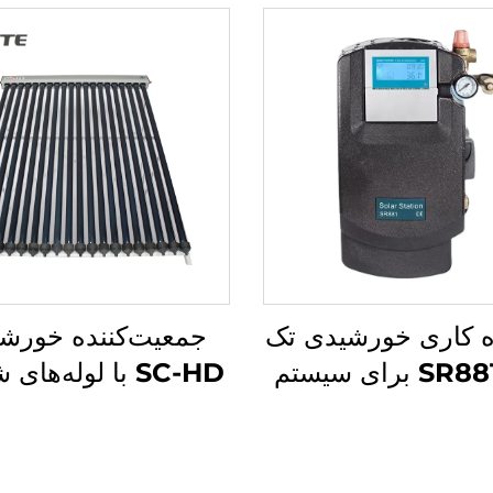
ه کاری خورشیدی تک
جمعیت‌کننده خورش
لوله SR881 برای سیستم
SC-HD با لوله‌ها
فشار تقسیم شده
دوقلو، لوله حرارت
قرمز، مقاومت در براب
-35°C، استفاده مس