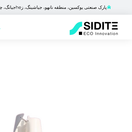
پارک صنعتی یوکسین، منطقه نانهو، جیاشینگ، زheجیانگ، چین
ص