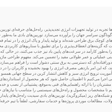
برای هتل‌ها و مست
جربه در تولید تجهیزات انرژی تجدیدپذیر، راه‌حل‌های حرفه‌ای توربین‌های 
اگون سراسر جهان را برآورده می‌سازد. توربین‌های بادی ما به‌طور 
ی کوچک برق طراحی شده‌اند و تولید پایدار و پاک انرژی را در تما
ا قدرتی از ۱۰۰ وات تا ۳۰ کیلووات است که گزینه‌های انعطاف‌پذیری را برای تطبیق با سنار
ی ما انرژی باد را به‌طور کارآمد در سرعت‌های پایین باد نیز جذب می‌کنند، در
فراهم می‌سازد و ایمنی عملیاتی و عمر طولانی مفید را تضمین می‌کند. مفهوم طر
ورافتاده‌ای که دسترسی به برق سنتی دشوار است را فراهم می‌سازد. 
نرژی را ۱۵ درصد افزایش می‌دهند، که این امر بازدهی مصرف انرژی را بهبود بخشیده و کار
مأموریت ترویج انرژی سبز و کاهش انتشار کربن در سطح جهانی همسو هس
اجرا می‌کنیم تا اطمینان حاصل شود که هر محصول از استانداردهای ب
ز ۱۰۰ کشور فعالیت دارد و مشتریان را با ارائه راهنمایی‌های فنی به‌موقع، پشتیبان
ف‌پذیر OEM/ODM را ارائه می‌دهیم تا مشخصات محصول و راه‌حل‌های سیستمی را متناسب 
ه‌های ریز (میکروگرید)، توربین‌های بادی سیدیت راه‌حل‌های پایدار، ک
ت، مطالعات موردی پروژه‌ها و خدمات سفارشی، لطفاً با تیم حرفه‌ای 