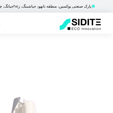
پارک صنعتی یوکسین، منطقه نانهو، جیاشینگ، زheجیانگ، چین
ص