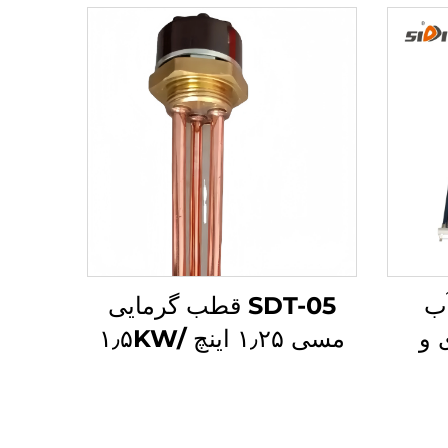
ب
SDT-05 قطب گرمایی
 و
مسی ۱٫۲۵ اینچ ۱٫۵KW/
یست
۲KW/۳KW عناصر
SD-S(S) با فشار
گرمایشی الکتریکی برای
فشاری
گرمکن آب خورشیدی،