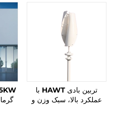
تربین بادی HAWT با
عملکرد بالا، سبک وزن و
گرما
مقاوم، قاب آلومینیومی
تراشیده، شروع کار با
کنترل 
سرعت باد پایین، گزینه های
ک