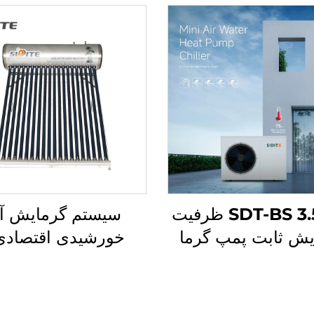
SDT-BS 3.5KW ظرفیت
سیستم گرمایش آ
یش ثابت پمپ گرما
خورشیدی اقتصادی
گرمایش آب 60°C/75°C
دوستانه با محیط ز
میکروکامپیوتر انرژی
مدل D-G
ارآمد دمای آب
بالا پلی‌یورتان و غیر