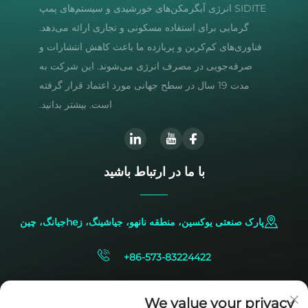
SIDITE انرژی آبگرمکن‌های خورشیدی و سیستم‌های پمپ
گرمایی برای استفاده مسکونی و تجاری ارائه می‌دهد.
فناوری‌های کم‌کربن و پربازده ما باعث کاهش انتشارات و
صرفه‌جویی در مصرف انرژی می‌شوند. این شرکت به
مدت 19 سال در سطح جهانی مورد اعتماد قرار گرفته
است. بیشتر بدانید.
با ما در ارتباط باشید
پارک صنعتی یوکسین، منطقه نانهو، جیاشینگ، زheجیانگ، چین
+86-573-83224422
[email protected]
We value your privacy