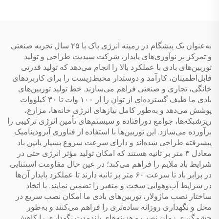
ظرف ذخیره، با ۴ رله و ۵
استخر داخلی و خارجی
قطعه گرمایشی
به‌عنوان یک پیشگام در زمینه انرژی پاک با ۲۵ سال تجربه صنعتی
و تمرکز بر نوآوری‌های پایدار، شرکت سیدیت طراحی و تولید
توربین‌های بادی با عملکرد بالا را انجام می‌دهد که تولید قدرتی
قابل‌اطمینان، کارآمد و دوستدار محیط‌زیست را برای کاربردهای
خانگی، تجاری و صنعتی فراهم می‌سازند. خط تولید توربین‌های
بادی ما طیف گسترده‌ای از توان را از ۱۰۰ وات تا ۳۰ کیلووات
پوشش می‌دهد و به‌طور کامل نیازهای انرژی خانه‌ها، مزارع،
ریزشبکه‌ها، جوامع دورافتاده و سیستم‌های تأمین انرژی ترکیبی را
برآورده می‌سازد. این توربین‌ها با استفاده از فناوری آیرودینامیک
پیشرفته طراحی شده‌اند و دارای سرعت شروع بسیار پایین باد
معادل ۳ متر بر ثانیه هستند که امکان تولید مؤثر انرژی حتی در
شرایط باد ملایم را فراهم می‌کند؛ در عین حال مقاومت استثنایی
در برابر باد تا سرعت ۶۰ متر بر ثانیه دارند تا عملکرد پایدار آن‌ها
در شرایط آب‌وهوایی سخت و متغیر را تضمین نمایند. با اتخاذ
ساختار نصب ماژولار، توربین‌های بادی ما امکان نصب سریع در
محل و نگهداری روزانه ساده‌تری را فراهم می‌کنند و به‌طور
چشمگیری زمان نصب و هزینه‌های بلندمدت نگهداری را کاهش