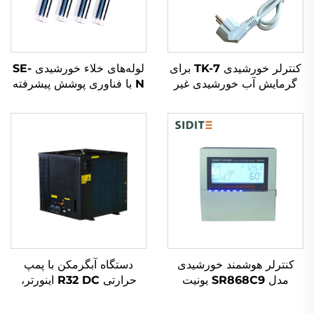
کنترلر خورشیدی TK-7 برای
لوله‌های خلاء خورشیدی SE-
گرمایش آب خورشیدی غیر
N با فناوری پوشش پیشرفته
فشاری
طبقه‌بندی شده برای جذب
حرارت با بهره‌وری بالا مؤلفه
اصلی دستگاه‌های گرم‌آب
کنترلر هوشمند خورشیدی
دستگاه آبگرمکن با پمپ
مدل SR868C9 یونیت
حرارتی R32 DC اینورتر،
کنترل تفاضل دما برای
سیستم کارآمد و دوستدار
سیستم‌های ۱ جمع‌کننده و ۱
محیط زیست برای گرمایش