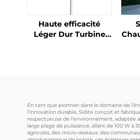
Haute efficacité
Léger Dur Turbine
Chau
HAWT en aluminium
fixe
coulé Démarre à
Mi
faible vent Options
de 3/5 pales
É
Générateurs éoliens
éner
d
6
En tant que pionnier dans le domaine de l’én
l’innovation durable, Sidite conçoit et fabri
respectueuse de l’environnement, adaptée au
large plage de puissance, allant de 100 W à
agricoles, des micro-réseaux, des communaut
aérodynamique de pointe, ces éoliennes pré