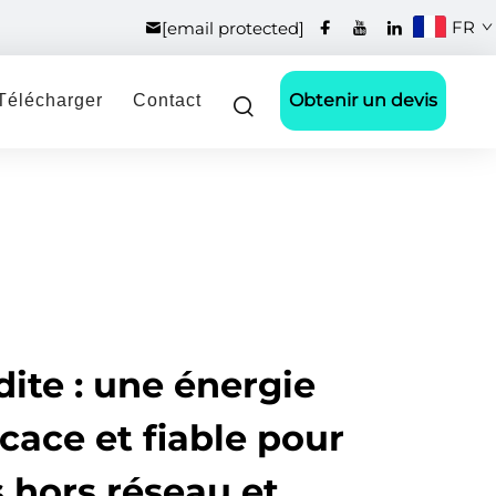
FR
[email protected]
Obtenir un devis
Télécharger
Contact
dite : une énergie
icace et fiable pour
 hors réseau et