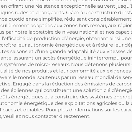
t en offrant une résistance exceptionnelle au vent jusqu
ues rudes et changeants. Grâce à une structure d’inst
e quotidienne simplifiée, réduisant considérablement les
ticulièrement adaptées aux zones hors réseau, aux régio
us par notre laboratoire de niveau national et nos capa
 l’efficacité de production d’énergie, obtenant ainsi un
accroître leur autonomie énergétique et à réduire leur d
tes saisons et d’une grande adaptabilité aux vitesses de
te, assurant un accès énergétique ininterrompu pour les
etits systèmes de micro-réseaux. Nous détenons plusieurs
 qualité de nos produits et leur conformité aux exigenc
travers le monde, soutenus par un réseau mondial de serv
tive. Engagé dans la réduction des émissions de carbone 
es éoliennes qui constituent une solution clé d’énergie 
 coûts énergétiques et à construire des systèmes énergét
’autonomie énergétique des exploitations agricoles ou l
ficaces et durables. Pour plus d’informations sur les car
s, veuillez nous contacter directement.