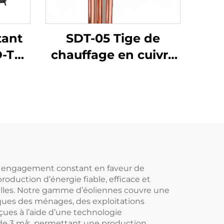
tant
SDT-05 Tige de
D-T
chauffage en cuivre
eau
de 1,25 pouce
Haute
1,5KW/2KW/3KW
Élément de
e,
chauffage électrique
S304-
pour chauffe-eau
ge
solaire pièces de
 les
chauffe-eau pièces
 un engagement constant en faveur de
oduction d’énergie fiable, efficace et
ielles. Notre gamme d’éoliennes couvre une
iques des ménages, des exploitations
ues à l’aide d’une technologie
de 3 m/s, permettant une production