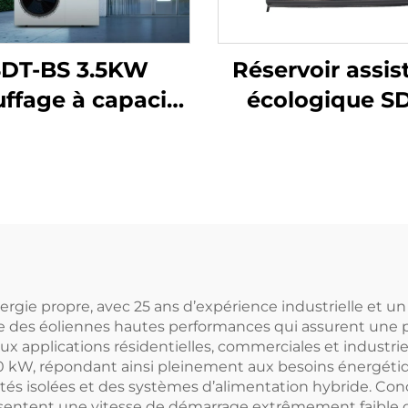
SDT-BS 3.5KW
Réservoir assis
ffage à capacité
écologique S
 Pompe à chaleur
pour chauffe-
croordinateur
solaire, 55mm 
contrôlé
pression en
conomique en
polyuréthan
gie Température
intérieur en SU
e l'eau jusqu'à
2B, pour usa
0°C/75°C pour
extérieur dans
ergie propre, avec 25 ans d’expérience industrielle et
que des éoliennes hautes performances qui assurent une pr
hôtels
x applications résidentielles, commerciales et industr
 30 kW, répondant ainsi pleinement aux besoins énergét
és isolées et des systèmes d’alimentation hybride. Conç
sentent une vitesse de démarrage extrêmement faible 