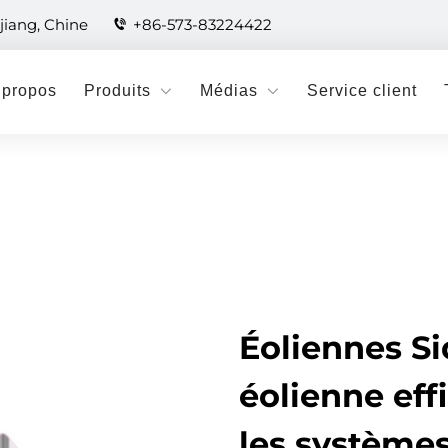
jiang, Chine
+86-573-83224422
 propos
Produits
Médias
Service client
Éoliennes Si
éolienne eff
les systèmes