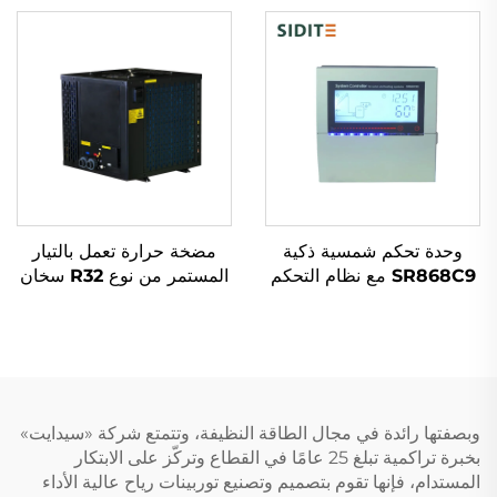
عالية المكون الأساسي
لمساخن المياه
وحدة تحكم شمسية ذكية
مضخة حرارة تعمل بالتيار
SR868C9 مع نظام التحكم
المستمر من نوع R32 سخان
في الفرق الحراري
مياه صديق للبيئة وعالي
لمجموعات جامع واحد وخزان
الكفاءة لنظام تسخين
واحد، تحتوي على 4 مفاتيح
المسابح الداخلية والخارجية
و5 أجزاء تسخين.
وبصفتها رائدة في مجال الطاقة النظيفة، وتتمتع شركة «سيدايت»
بخبرة تراكمية تبلغ 25 عامًا في القطاع وتركّز على الابتكار
المستدام، فإنها تقوم بتصميم وتصنيع توربينات رياح عالية الأداء