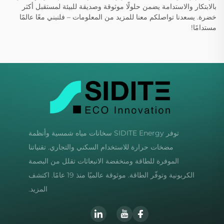
بالابتكار والاستدامة يضمن حلولًا موثوقة وصديقة للبيئة لمستقبل أكثر
خضرة. يسعدنا تواصلكم معنا للمزيد من المعلومات – فلنبني معًا عالمًا
مستدامًا!
توفر SIDITE Energy سخانات مياه شمسية وأنظمة
مضخات حرارة للاستخدام السكني والتجاري. تقنياتنا
الموفرة للطاقة ومنخفضة الانبعاثات تقلل من البصمة
الكربونية وتوفّر الطاقة. موثوقة عالميًا منذ 19 عامًا. اكتشف
المزيد.