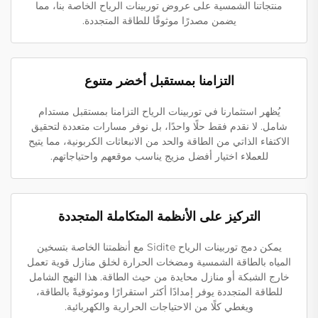
منتجاتنا الشمسية على عروض توربينات الرياح الخاصة بنا، مما
يضمن مصدرًا موثوقًا للطاقة المتجددة.
التزامنا بمستقبل أخضر متنوع
يُظهر استثمارنا في توربينات الرياح التزامنا بمستقبل مستدام
شامل. لا نقدم فقط حلًا واحدًا، بل نوفر مسارات متعددة لتحقيق
الاكتفاء الذاتي من الطاقة والحد من الانبعاثات الكربونية، مما يتيح
للعملاء اختيار أفضل مزيج يناسب موقعهم واحتياجاتهم.
التركيز على الأنظمة المتكاملة المتجددة
يمكن دمج توربينات الرياح Sidite مع أنظمتنا الخاصة بتسخين
المياه بالطاقة الشمسية ومضخات الحرارة لخلق منازل قوية تعمل
خارج الشبكة أو منازل محايدة من حيث الطاقة. هذا النهج الشامل
للطاقة المتجددة يوفر إمدادًا أكثر استقرارًا وموثوقيةً بالطاقة،
ويغطي كلًا من الاحتياجات الحرارية والكهربائية.