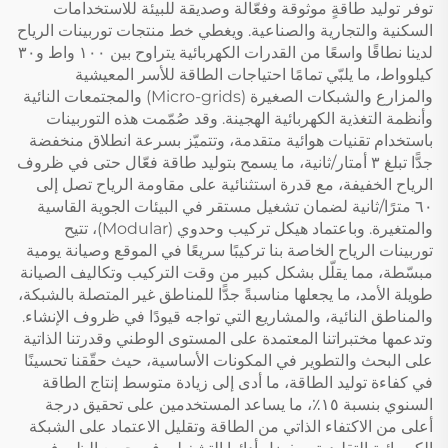
توفر توليد طاقةٍ موثوقة وفعّالة وصديقة للبيئة للاستخدامات
السكنية والتجارية والصناعية. ويغطي خط منتجات توربينات الرياح
لدينا نطاقًا واسعًا من القدرات الكهربائية يتراوح بين ١٠٠ واط و٣٠
كيلوواط، ما يلبّي تمامًا احتياجات الطاقة للأسر المعيشية
والمزارع والشبكات الصغيرة (Micro-grids) والمجتمعات النائية
وأنظمة التغذية الكهربائية الهجينة. وقد صُمّمت هذه التوربينات
باستخدام تقنيات هوائية متقدمة، وتتميّز بسرعة انطلاق منخفضة
جدًّا تبلغ ٣ أمتار/ثانية، ما يسمح بتوليد طاقة فعّال حتى في ظروف
الرياح الخفيفة، مع قدرة استثنائية على مقاومة الرياح تصل إلى
٦٠ مترًا/ثانية لضمان تشغيل مستقر في البيئات الجوية القاسية
والمتغيرة. وباعتماد هيكل تركيب وحدوي (Modular)، تتيح
توربينات الرياح الخاصة بنا تركيبًا سريعًا في الموقع وصيانة يومية
مبسّطة، مما يقلّل بشكل كبير من وقت التركيب وتكاليف الصيانة
طويلة الأمد، ما يجعلها مناسبةً جدًّا للمناطق غير المتصلة بالشبكة،
والمناطق النائية، والمشاريع التي تواجه قيودًا في ظروف الإنشاء.
وتدعمها مختبراتنا المعتمدة على المستوى الوطني وقدرتنا الذاتية
على البحث والتطوير في المكونات الأساسية، حيث حقّقنا تحسينًا
في كفاءة توليد الطاقة، ما أدى إلى زيادة متوسط إنتاج الطاقة
السنوي بنسبة ١٥٪، ما يساعد المستخدمين على تحقيق درجة
أعلى من الاكتفاء الذاتي من الطاقة وتقليل الاعتماد على الشبكة