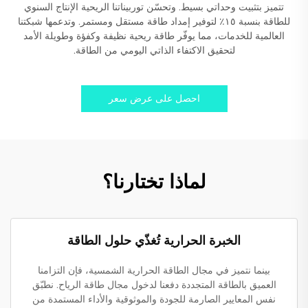
تتميز بتثبيت وحداتي بسيط. وتحسّن توربيناتنا الريحية الإنتاج السنوي
للطاقة بنسبة ١٥٪ لتوفير إمداد طاقة مستقل ومستمر. وتدعمها شبكتنا
العالمية للخدمات، مما يوفّر طاقة ريحية نظيفة وكفؤة وطويلة الأمد
لتحقيق الاكتفاء الذاتي اليومي من الطاقة.
احصل على عرض سعر
لماذا تختارنا؟
الخبرة الحرارية تُغذّي حلول الطاقة
بينما نتميز في مجال الطاقة الحرارية الشمسية، فإن التزامنا
العميق بالطاقة المتجددة دفعنا لدخول مجال طاقة الرياح. نطبّق
نفس المعايير الصارمة للجودة والموثوقية والأداء المستمدة من