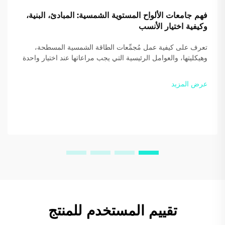
فهم جامعات الألواح المستوية الشمسية: المبادئ، البنية،
وكيفية اختيار الأنسب
تعرف على كيفية عمل مُجمِّعات الطاقة الشمسية المسطحة،
وهيكليتها، والعوامل الرئيسية التي يجب مراعاتها عند اختيار واحدة
لمنزلك أو عملك. حسّن الكفاءة ووفّر أكثر — نزّل دليلنا المجاني
اليوم.
عرض المزيد
تقييم المستخدم للمنتج