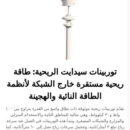
توربينات سيدايت الريحية: طاقة
ريحية مستقرة خارج الشبكة لأنظمة
الطاقة النائية والهجينة
نقدّم توربينات ريحية موثوقة ذات نطاق واسع من القدرة يتراوح بين ١٠٠
واط و٣٠ كيلوواط، وهي مثالية للمناطق النائية والاستخدام المنزلي
والمزارع والشبكات المصغرة. وتبدأ هذه التوربينات في العمل عند سرعة
رياح تبلغ ٣ أمتار/ثانية، وتتحمل سرعات رياح تصل إلى ٦٠ متراً/ثانية، كما