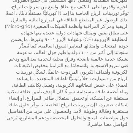
الكهربائية التقليدية. وبفضل أدائها التشغيلي في جميع الظروف
الجوية وقدرتها على التكيّف مع نطاق واسع من سرعات الرياح،
توفّر توربينات الرياح الخاصة بنا إمدادًا كهربائيًّا مستقلًّا ثابتًا، داعمةً
بذلك الوصول غير المنقطع للطاقة في المزارع النائية والمنازل
الريفية ومراكز المراقبة وأنظمة الشبكات الصغيرة (Micro-grid)
على نطاق ضيق. ونمتلك شهادات دولية عديدة منها شهادة
المطابقة الأوروبية (CE) وشهادة الأيزو ٩٠٠١ وغيرها، ما يضمن
جودة المنتجات وامتثالها لمعايير السوق العالمية. كما تُصدَّر
منتجاتنا إلى أكثر من ١٠٠ دولة وإقليم حول العالم، مدعومة
بشبكة خدمة عالمية ناضجة وفرق محلية للخدمة بعد البيع ودعم
فني سريع الاستجابة. وانسجامًا مع التزامنا بتخفيض الانبعاثات
الكربونية وأهداف الكربون المزدوجة عالميًّا، تُشكّل توربينات
الرياح من «سيدايت» حلاً رئيسيًّا للطاقة المتجددة، ما يساعد
العملاء على خفض انبعاثاتهم الكربونية، وتقليل تكاليف الطاقة،
وبناء أنظمة طاقة مستدامة. سواءً كان الهدف تأمين طاقة سكنية
مستقلة عن الشبكة، أو تحقيق استقلال طاقي للمزارع، أو إنشاء
شبكات صغيرة، فإن توربينات الرياح الخاصة بنا توفّر حلول طاقة
مستقرة وفعّالة وطويلة الأمد. وللحصول على مزيد من التفاصيل
حول مواصفات المنتج والحلول المخصصة ودعم المشاريع، يُرجى
التواصل معنا مباشرةً.