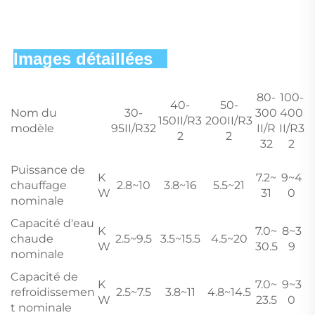
Images détaillées   
80-
100-
40-
50-
Nom du
30-
300
400
150II/R3
200II/R3
modèle
95II/R32
II/R
II/R3
2
2
32
2
Puissance de
K
7.2~
9~4
chauffage
2.8~10
3.8~16
5.5~21
W
31
0
nominale
Capacité d'eau
K
7.0~
8~3
chaude
2.5~9.5
3.5~15.5
4.5~20
W
30.5
9
nominale
Capacité de
K
7.0~
9~3
refroidissemen
2.5~7.5
3.8~11
4.8~14.5
W
23.5
0
t nominale