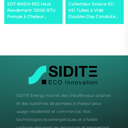
SDT-BKDX-R32 Haut
Collecteur Solaire SC-
Rendement 12000 BTU
HD Tubes à Vide
Pompe à Chaleur
Double-Glas Conduite
Écologique Source d'Air
de Chaleur Cuivre
pour Bureau Domicile
Rouge Résistance à la
Espaces Commerciaux
Température -35°C Haut
Silencieuse
Libre-Service Extérieur
SIDITE Energy fournit des chauffe-eaux solaires
et des systèmes de pompes à chaleur pour
usage résidentiel et commercial. Nos
technologies écoénergétiques et à faible
carbone réduisent les émissions et permettent