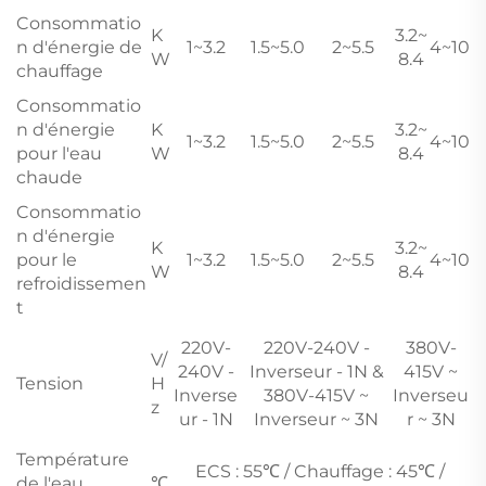
Consommatio
K
3.2~
n d'énergie de
1~3.2
1.5~5.0
2~5.5
4~10
W
8.4
chauffage
Consommatio
n d'énergie
K
3.2~
1~3.2
1.5~5.0
2~5.5
4~10
pour l'eau
W
8.4
chaude
Consommatio
n d'énergie
K
3.2~
pour le
1~3.2
1.5~5.0
2~5.5
4~10
W
8.4
refroidissemen
t
220V-
220V-240V -
380V-
V/
240V -
Inverseur - 1N &
415V ~
Tension
H
Inverse
380V-415V ~
Inverseu
z
ur - 1N
Inverseur ~ 3N
r ~ 3N
Température
ECS : 55℃ / Chauffage : 45℃ /
de l'eau
℃