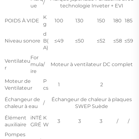
/
ue
technologie Inveter + EVI
K
POIDS À VIDE
100
130
150
180
185
g
d
Niveau sonore
B(
≤49
≤50
≤52
≤58
≤59
A)
For
Ventilateu
mula
/
Moteur à ventilateur DC complet
r
ire
Moteur de
P
1
2
Ventilateur
cs
Échangeur de
Échangeur de chaleur à plaques
/
chaleur à eau
SWEP Suède
Élément
iNTÉ
K
3
3
3
/
/
auxiliaire
GRÉ
W
Pompes