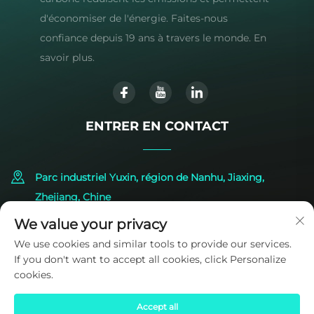
d'économiser de l'énergie. Faites-nous
confiance depuis 19 ans à travers le monde. En
savoir plus.
ENTRER EN CONTACT
Parc industriel Yuxin, région de Nanhu, Jiaxing,
Zhejiang, Chine
We value your privacy
+86-573-83224422
We use cookies and similar tools to provide our services.
If you don't want to accept all cookies, click Personalize
[email protected]
cookies.
Accept all