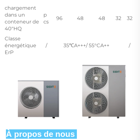
chargement
dans un
p
96
48
48
32
32
conteneur de
cs
40"HQ
Classe
énergétique
/
35℃A+++/ 55°CA++
/
ErP
À propos de nous 