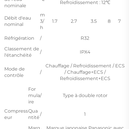
Refroidissement : 12℃
nominale
m
Débit d'eau
3/
1.7
2.7
3.5
8
7
nominal
h
Réfrigération
/
R32
Classement de
/
IPX4
l'étanchéité
Chauffage / Refroidissement / ECS
Mode de
/
/ Chauffage+ECS /
contrôle
Refroidissement+ECS
For
mula
/
Type à double rotor
ire
Compress
Qua
/
1
eur
ntité
Marq
Marque japonaise Panasonic avec