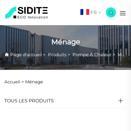
FR
Ménage
Page d'accueil
>
Produits
>
Pompe À Chaleur
>
Ménage
Accueil >
Ménage
TOUS LES PRODUITS