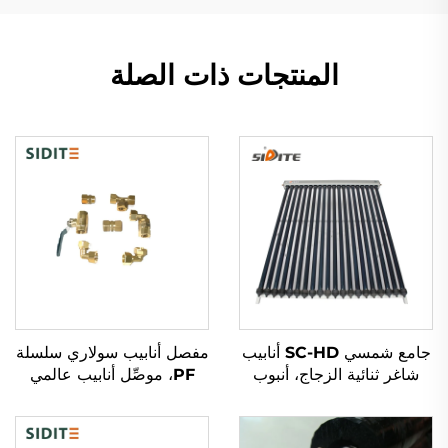
المنتجات ذات الصلة
جامع شمسي SC-HD أنابيب
مفصل أنابيب سولاري سلسلة
شاغر ثنائية الزجاج، أنبوب
PF، موصِّل أنابيب عالمي
حراري نحاسي أحمر، مقاومة
لمكثفات SFB/SFC، تركيب
درجة حرارة -35°C منخفضة،
بدون دوران للمجمعات
خارجي مستقل
الشمسية.