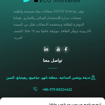
توفر SIDITE Energy سخانات مياه شمسية وأنظمة
مضخات حرارة للاستخدام السكني والتجاري. تقنياتنا
الموفرة للطاقة ومنخفضة الانبعاثات تقلل من البصمة
الكربونية وتوفّر الطاقة. موثوقة عالميًا منذ 19 عامًا. اكتشف
المزيد.
تواصل معنا
حديقة يوتشين الصناعية، منطقة نانهو، جياشينغ، زهيجيانغ، الصين
+86-573-83224422
[email protected]