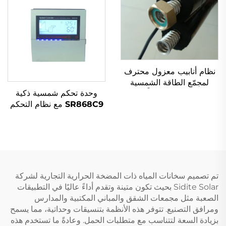
نظام أنابيب معزول محترف
لمجمّع الطاقة الشمسية
وحدة تحكم شمسية ذكية
الحرارية خزان مسبقاً معزول
SR868C9 مع نظام التحكم
مرنة من الفولاذ المقاوم
في الفرق الحراري
للصدأ أجزاء المياه الشمسية
لمجموعات جامع واحد وخزان
واحد، تحتوي على 4 مفاتيح
و5 أجزاء تسخين.
تم تصميم سخانات المياه ذات المضخة الحرارية التجارية لشركة
Sidite Solar بحيث تكون متينة وتقدم أداءً عاليًا في التطبيقات
الصعبة مثل مجمعات الشقق والمباني المكتبية والمدارس
ومرافق التصنيع. تتوفر هذه الأنظمة بتنسيقات وحداتية، مما يسمح
بزيادة السعة لتتناسب مع متطلبات الحمل. وعادةً ما تستخدم هذه