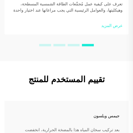
تعرف على كيفية عمل مُجمِّعات الطاقة الشمسية المسطحة،
وهيكليتها، والعوامل الرئيسية التي يجب مراعاتها عند اختيار واحدة
لمنزلك أو عملك. حسّن الكفاءة ووفّر أكثر — نزّل دليلنا المجاني
اليوم.
عرض المزيد
تقييم المستخدم للمنتج
جيمس ويلسون
بعد تركيب سخان المياه هذا بالمضخة الحرارية، انخفضت